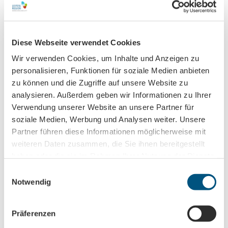
Bootsverleih)
Bootsverleih
CC-
Diese Webseite verwendet Cookies
BY
Wildpark Leipzig
Wir verwenden Cookies, um Inhalte und Anzeigen zu
Zoo/Tierpark
personalisieren, Funktionen für soziale Medien anbieten
zu können und die Zugriffe auf unsere Website zu
analysieren. Außerdem geben wir Informationen zu Ihrer
Verwendung unserer Website an unsere Partner für
soziale Medien, Werbung und Analysen weiter. Unsere
Partner führen diese Informationen möglicherweise mit
weiteren Daten zusammen, die Sie ihnen bereitgestellt
In der Nähe
Auf der Karte anschauen
haben oder die sie im Rahmen Ihrer Nutzung der Dienste
gesammelt haben.
E
Notwendig
i
Sehenswertes
n
w
Präferenzen
Touren
i