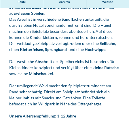
Der weitläufige Waldspielplatz im Wildpark ist einer der
Route
Anrufen
Website
beliebtesten Leipzigs. Kleine und große Kinder können hier
ausgelassen Spielen.
Das Areal ist in verschiedene
Sandflächen
unterteilt, die
durch sieben Hügel voneinander getrennt sind. Die Hügel
machen den Spielplatz besonders abenteuerlich. Auf diese
können die Kinder klettern, rennen und herunterrutschen.
Der weitläufige Spielplatz verfügt zudem über eine
Seilbahn
,
einen
Kletterfelsen, Sprungband
und eine
Hochwippe
.
Der westliche Abschnitt des Spielbereichs ist besonders für
Kleinstkinder konzipiert und verfügt über eine
kleine Rutsche
sowie eine
Minischaukel
.
Der umliegende Wald macht den Spielplatz zumindest am
Rand sehr schattig. Direkt am Spielplatz befindet sich ein
kleiner
Imbiss
mit Snacks und Getränken. Eine Toilette
befindet sich im Wildpark in Nähe des Ottergeheges.
Unsere Altersempfehlung: 1-12 Jahre