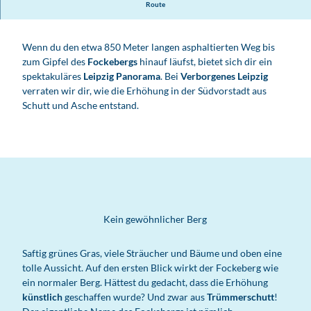
Route
k
e
b
Wenn du den etwa 850 Meter langen asphaltierten Weg bis
e
zum Gipfel des
Fockebergs
hinauf läufst, bietet sich dir ein
r
spektakuläres
Leipzig Panorama
. Bei
Verborgenes Leipzig
g
verraten wir dir, wie die Erhöhung in der Südvorstadt aus
,
Schutt und Asche entstand.
A
u
s
f
l
u
g
N
Kein gewöhnlicher Berg
a
t
Saftig grünes Gras, viele Sträucher und Bäume und oben eine
u
tolle Aussicht. Auf den ersten Blick wirkt der Fockeberg wie
r
ein normaler Berg. Hättest du gedacht, dass die Erhöhung
A
künstlich
geschaffen wurde? Und zwar aus
Trümmerschutt
!
u