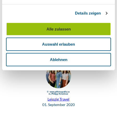
n
g
Details zeigen
s
a
u
Alle zulassen
s
w
Auswahl erlauben
a
h
l
Ablehnen
© www.pkfotografie.co
m, Philipp Kirschner
Leipzig Travel
01. September 2020