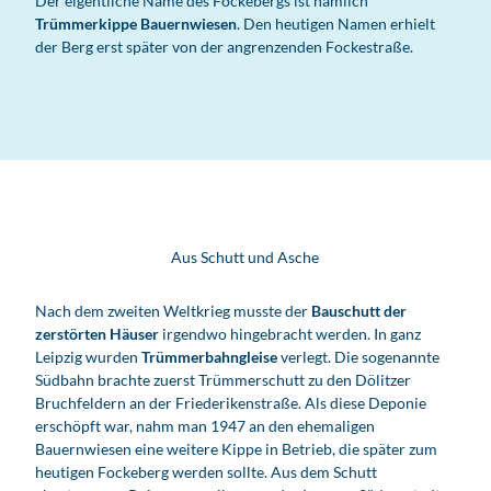
Der eigentliche Name des Fockebergs ist nämlich
s
Trümmerkippe Bauernwiesen
. Den heutigen Namen erhielt
s
der Berg erst später von der angrenzenden Fockestraße.
i
c
h
t
s
p
u
n
k
Aus Schutt und Asche
t
L
e
Nach dem zweiten Weltkrieg musste der
Bauschutt der
i
zerstörten Häuser
irgendwo hingebracht werden. In ganz
p
Leipzig wurden
Trümmerbahngleise
verlegt. Die sogenannte
z
Südbahn brachte zuerst Trümmerschutt zu den Dölitzer
i
Bruchfeldern an der Friederikenstraße. Als diese Deponie
g
erschöpft war, nahm man 1947 an den ehemaligen
Bauernwiesen eine weitere Kippe in Betrieb, die später zum
heutigen Fockeberg werden sollte. Aus dem Schutt