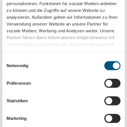
personalisieren, Funktionen für soziale Medien anbieten
Jahr organisiert das soziokulturelle Zentrum
die naTo
den
zu können und die Zugriffe auf unsere Website zu
„Prix de Tacot“
. Das
Seifenkistenrennen
umfasst mehrere
Disziplinen: Massenstart (Bergaufschieben), Zeitfahren (eine
analysieren. Außerdem geben wir Informationen zu Ihrer
Runde auf dem Gipfelplateau), Abfahrt zum Fuße des Berges
Verwendung unserer Website an unsere Partner für
und Ingenieurliga D, in der die Teams auf dem Bergplateau aus
soziale Medien, Werbung und Analysen weiter. Unsere
mitgebrachten unbearbeiteten Materialien und Werkzeugen
Partner führen diese Informationen möglicherweise mit
unter den Augen der Zuschauer in vier Stunden das beste
weiteren Daten zusammen, die Sie ihnen bereitgestellt
Gefährt bauen müssen.
haben oder die sie im Rahmen Ihrer Nutzung der Dienste
gesammelt haben.
E
Notwendig
i
n
w
Präferenzen
i
l
l
Statistiken
i
g
Marketing
u