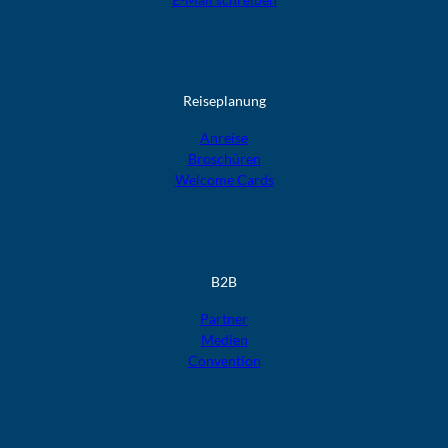
Reiseplanung
Anreise
Broschüren
Welcome Cards​​​​​​​
B2B
Partner
Medien
Convention
F
F
F
F
F