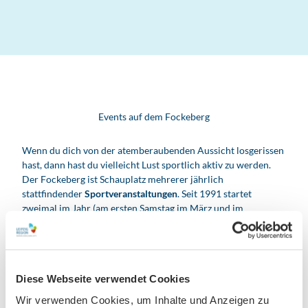
Events auf dem Fockeberg
Wenn du dich von der atemberaubenden Aussicht losgerissen
hast, dann hast du vielleicht Lust sportlich aktiv zu werden.
Der Fockeberg ist Schauplatz mehrerer jährlich
stattfindender
Sportveranstaltungen
. Seit 1991 startet
zweimal im Jahr (am ersten Samstag im März und im
November) der
Fockeberglauf
. Ein Hauptlauf führt über zwölf
Kilometer (sechs Runden, 270 Höhenmeter) und ein
Fitnesslauf über sechs Kilometer (3 Runden, 135
Höhenmeter).
Diese Webseite verwendet Cookies
Wundere dich nicht, falls dir einmal Menschen in bunt
Wir verwenden Cookies, um Inhalte und Anzeigen zu
gestalteten
Seifenkisten
entgegen gesaust kommen. Einmal im