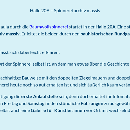
Halle 20A – Spinnerei archiv massiv
aula durch die
Baumwollspinnerei
startet in der
Halle 20A
. Eine 
hiv massiv
. Er leitet die beiden durch den
bauhistorischen Rundg
lässt sich dabei leicht erklären:
Ort der Spinnerei selbst ist, an dem man etwas über die Geschichte
 nachhaltige Bauweise mit den doppelten Ziegelmauern und doppel
nerei heute noch so gut erhalten ist und sich äußerlich kaum verän
htigung die
erste Anlaufstelle
sein, denn dort erhaltet ihr Infomat
n Freitag und Samstag finden stündliche
Führungen
zu ausgewähl
selbst auch eine
Galerie für Künstler:innen
vor Ort mit wechselnd