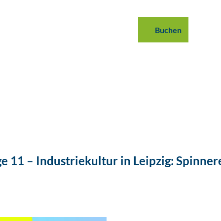
 buchen
B2B
Podcast
Blog
Buchen
Suche
 11 – Industriekultur in Leipzig: Spinner