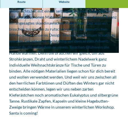
Route
Website
You better watch out! In diesem Jahr begrüßen wir die
Weihnachtszeit mit einem selbstgebundenen Adventskranz.
Mit allerlei schönen Materialien verpassen wir deinem Kranz
ein angesagtes skandinavisches Make-Over. Zeit also ein
bisschen zusammen zu rutschen und in der gemütlichen
Athmosphäre unseres Design-Ateliers gemeinsam kreativ zu
werden. Gerade noch rechtzeitig vor dem ersten Advent,
© Flamingocat
kannst du dir außerdem an einem Tässchen Glühwein die
Hände wärmen. Denn die brauchen wir gleich, um aus
© FlamingoCat
Strohkränzen, Draht und winterlichem Nadelwerk ganz
individuelle Weihnachtskränze für Tische und Türen zu
binden. Alle nötigen Materialien liegen schon für dich bereit
und wollen verwendet werden. Und weil wir uns zwischen all
den herrlichen Farbtönen und Düften des Winters gar nicht
entscheiden können, legen wir uns neben zarten
Kieferästchen noch aromatischen Eukalyptus und silbergrüne
Tanne. Rustikale Zapfen, Kapseln und kleine Hagebutten-
Zweige bringen Wärme in unserem winterlichen Workshop.
Santa is coming!