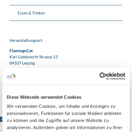
Essen & Trinken
Veranstaltungsort
FlamingoCat
Karl Liebknecht Strasse 13
04107
Leipzig
Website
Instagram
Anreise mit dem Auto
Anreise mit öffentlichen Verkehrsmitteln
Diese Webseite verwendet Cookies
Wir verwenden Cookies, um Inhalte und Anzeigen zu
personalisieren, Funktionen für soziale Medien anbieten
© www.pkfotografie.com, Philipp Kirschner
zu können und die Zugriffe auf unsere Website zu
analysieren. Außerdem geben wir Informationen zu Ihrer