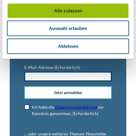
u
Alle zulassen
s
Titel
w
Auswahl erlauben
a
h
l
Anrede
Ablehnen
E-Mail-Adresse
(Erforderlich)
Jetzt anmelden
Ich habe die
Datenschutzerklärung
zur
Kenntnis genommen.
(Erforderlich)
… oder unsere weiteren Themen-Newsletter