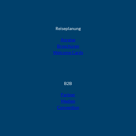
Reiseplanung
Anreise
Broschüren
Welcome Cards​​​​​​​
B2B
Partner
Medien
Convention
F
F
F
F
F
o
o
o
o
o