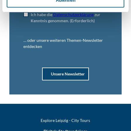
Ablehnen
Jetzt anmelden
Ich habe die
Datenschutzerklärung
zur
Kenntnis genommen.
(Erforderlich)
… oder unsere weiteren Themen-Newsletter
entdecken
Unsere Newsletter
Explore Leipzig - City Tours