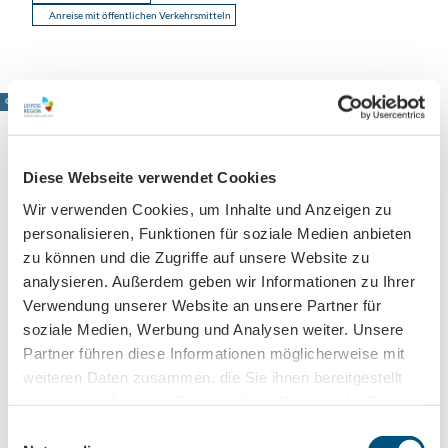
Anreise mit öffentlichen Verkehrsmitteln
© www.pkfotografie.com, Philipp Kirschner
Diese Webseite verwendet Cookies
Leipzig direkt ins Postfach
Wir verwenden Cookies, um Inhalte und Anzeigen zu
personalisieren, Funktionen für soziale Medien anbieten
Jetzt unseren Newsletter abonnieren!
zu können und die Zugriffe auf unsere Website zu
analysieren. Außerdem geben wir Informationen zu Ihrer
Verwendung unserer Website an unsere Partner für
Anmeldung für
soziale Medien, Werbung und Analysen weiter. Unsere
B2B-Newsletter für Tourismuspartner
Partner führen diese Informationen möglicherweise mit
Trade-Newsletter (EN)
weiteren Daten zusammen, die Sie ihnen bereitgestellt
haben oder die sie im Rahmen Ihrer Nutzung der Dienste
Informationen für Reiseveranstalter
gesammelt haben.
E
Veranstaltungstipps für die Region Leipzig