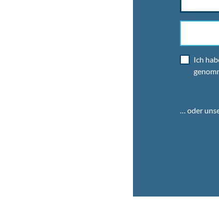
Ich hab
genom
… oder uns