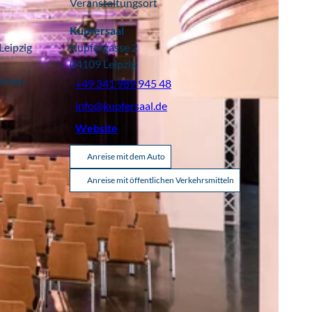
Veranstaltungsort
Kupfersaal
Leipzig
Kupfergasse 2
04109
Leipzig
lassen
+49 341 989 945 48
info@kupfersaal.de
Website
Anreise mit dem Auto
Anreise mit öffentlichen Verkehrsmitteln