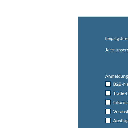
Leipzig dire
Jetzt unser
Anmeldung 
B2B-Ne
Trade-N
Informa
Veranst
Ausflug