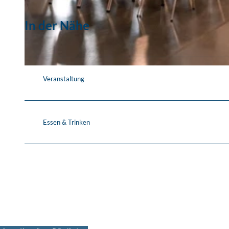
In der Nähe
© Anne Hornemann
© Kupfersaal GmbH
Veranstaltung
Essen & Trinken