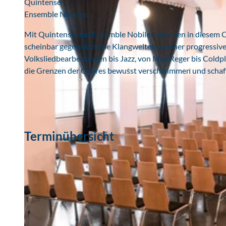
Quintense
Ensemble Nobiles
Mit Quintense und Ensemble Nobiles vereinen in diesem C
scheinbar gegensätzliche Klangwelten zu einer progressiv
Volksliedbearbeitungen bis Jazz, von Max Reger bis Coldp
die Grenzen der Genres bewusst verschwimmen und schaff
Terminübersicht