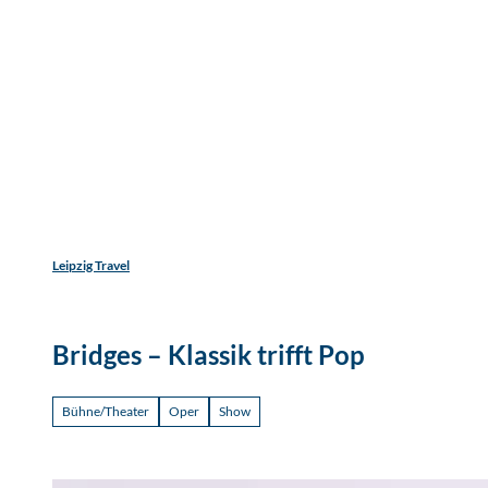
Jetzt
Z
Unterkunftsart
Erwachsene
Kinder
u
m
Entdecken
Erleben
Reisen
I
n
h
a
l
t
Leipzig Travel
Bridges – Klassik trifft Pop
Bühne/Theater
Oper
Show