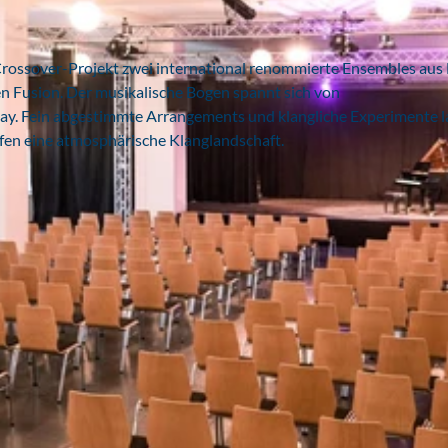
rossover-Projekt zwei international renommierte Ensembles aus 
en Fusion. Der musikalische Bogen spannt sich von
lay. Fein abgestimmte Arrangements und klangliche Experimente 
en eine atmosphärische Klanglandschaft.