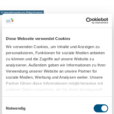
© www.pkfotografie.com, Philipp Kirschner
Leipzig direkt ins Postfach
Diese Webseite verwendet Cookies
Jetzt unseren Newsletter abonnieren!
Wir verwenden Cookies, um Inhalte und Anzeigen zu
personalisieren, Funktionen für soziale Medien anbieten
zu können und die Zugriffe auf unsere Website zu
analysieren. Außerdem geben wir Informationen zu Ihrer
Anmeldung für
Verwendung unserer Website an unsere Partner für
B2B-Newsletter für Tourismuspartner
soziale Medien, Werbung und Analysen weiter. Unsere
Trade-Newsletter (EN)
Partner führen diese Informationen möglicherweise mit
weiteren Daten zusammen, die Sie ihnen bereitgestellt
Informationen für Reiseveranstalter
haben oder die sie im Rahmen Ihrer Nutzung der Dienste
Veranstaltungstipps für die Region Leipzig
gesammelt haben.
E
Ausflugstipps für Leipzig & Region
Notwendig
i