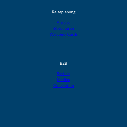
Reiseplanung
Anreise
Broschüren
Welcome Cards​​​​​​​
B2B
Partner
Medien
Convention
F
F
F
F
F
o
o
o
o
o
l
l
l
l
l
g
g
g
g
g