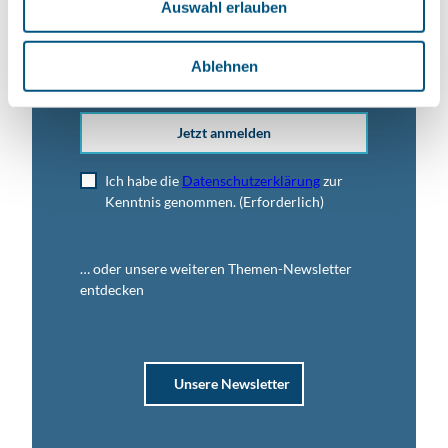
Auswahl erlauben
a
h
E-Mail-Adresse
(Erforderlich)
l
Ablehnen
Jetzt anmelden
Ich habe die
Datenschutzerklärung
zur
Kenntnis genommen.
(Erforderlich)
… oder unsere weiteren Themen-Newsletter
entdecken
Unsere Newsletter