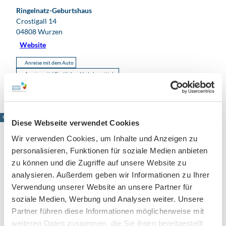
Ringelnatz-Geburtshaus
Crostigall 14
04808
Wurzen
Website
Anreise mit dem Auto
Anreise mit öffentlichen Verkehrsmitteln
© www.pkfotografie.com, Philipp Kirschner
Diese Webseite verwendet Cookies
Wir verwenden Cookies, um Inhalte und Anzeigen zu
personalisieren, Funktionen für soziale Medien anbieten
zu können und die Zugriffe auf unsere Website zu
Leipzig direkt ins Postfach
analysieren. Außerdem geben wir Informationen zu Ihrer
Jetzt unseren Newsletter abonnieren!
Verwendung unserer Website an unsere Partner für
soziale Medien, Werbung und Analysen weiter. Unsere
Partner führen diese Informationen möglicherweise mit
weiteren Daten zusammen, die Sie ihnen bereitgestellt