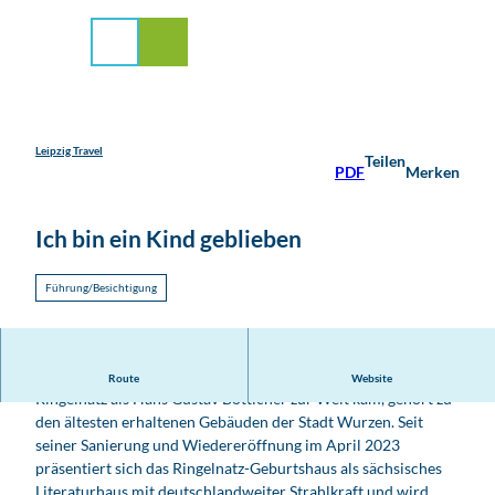
stadt Leipzig
Z
u
Suche
Menü
m
I
n
h
a
Leipzig Travel
Teilen
PDF
Merken
l
t
Ich bin ein Kind geblieben
Führung/Besichtigung
Das Wohnhaus der Familie Bötticher, in dem 1883 Joachim
Route
Website
Ringelnatz als Hans Gustav Bötticher zur Welt kam, gehört zu
den ältesten erhaltenen Gebäuden der Stadt Wurzen. Seit
seiner Sanierung und Wiedereröffnung im April 2023
präsentiert sich das Ringelnatz-Geburtshaus als sächsisches
Literaturhaus mit deutschlandweiter Strahlkraft und wird