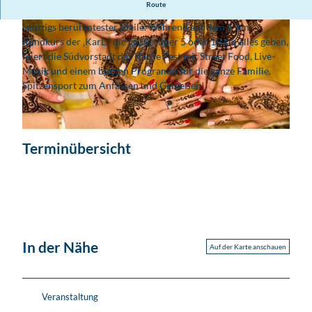
Route
Der Karlie Krit-Lauf vereint Laufsport und Stadtteilfest auf
Leipzigs berühmtester Meile. Während auf dem 1-km-
Rundkurs der ‚KarLi‘ die Läufer über 5 oder 10 km alles geben,
feiert die Südvorstadt das Karlie Fest mit Street Food, Live-
Musik und einem bunten Programm für die ganze Familie.
Spitzensport zum Anfassen und Genießen!
© unsplash.com_Vitaliy Lyubezhanin
© unsplash.com_Vitaliy Lyubezhanin
Terminübersicht
In der Nähe
Auf der Karte anschauen
Veranstaltung