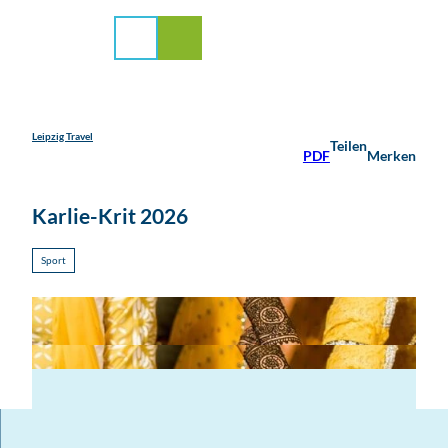
stadt Leipzig
Z
u
Suche
Menü
m
I
n
h
a
Leipzig Travel
Teilen
PDF
Merken
l
t
Karlie-Krit 2026
Sport