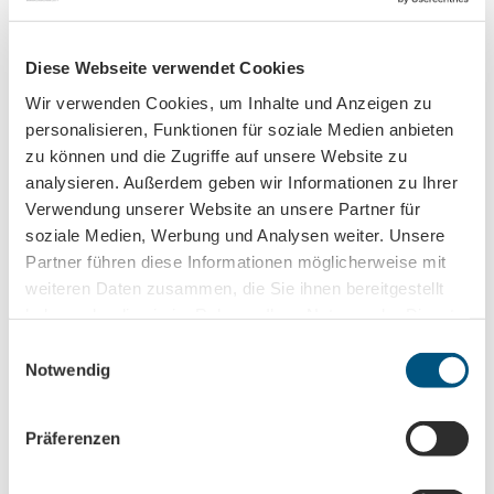
Jetzt unseren Newsletter abonnieren!
Diese Webseite verwendet Cookies
Anmeldung für
Wir verwenden Cookies, um Inhalte und Anzeigen zu
B2B-Newsletter für Tourismuspartner
personalisieren, Funktionen für soziale Medien anbieten
zu können und die Zugriffe auf unsere Website zu
Trade-Newsletter (EN)
analysieren. Außerdem geben wir Informationen zu Ihrer
Informationen für Reiseveranstalter
Verwendung unserer Website an unsere Partner für
Veranstaltungstipps für die Region Leipzig
soziale Medien, Werbung und Analysen weiter. Unsere
Ausflugstipps für Leipzig & Region
Partner führen diese Informationen möglicherweise mit
weiteren Daten zusammen, die Sie ihnen bereitgestellt
Nachname
haben oder die sie im Rahmen Ihrer Nutzung der Dienste
gesammelt haben.
E
Notwendig
i
Vorname
n
w
Präferenzen
i
Titel
l