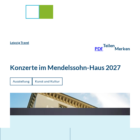
stadt Leipzig
Z
u
Suche
Menü
m
I
n
h
a
Leipzig Travel
Teilen
PDF
Merken
l
t
Konzerte im Mendelssohn-Haus 2027
Ausstellung
Kunst und Kultur