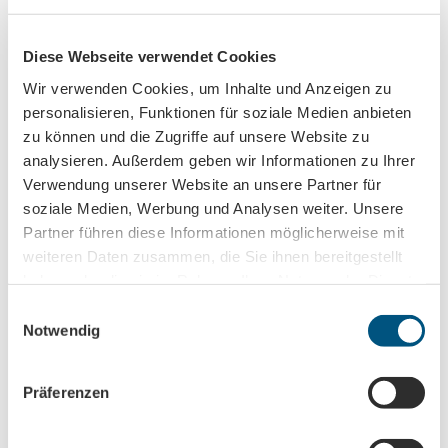
Diese Webseite verwendet Cookies
Anmeldung für
Wir verwenden Cookies, um Inhalte und Anzeigen zu
B2B-Newsletter für Tourismuspartner
personalisieren, Funktionen für soziale Medien anbieten
Trade-Newsletter (EN)
zu können und die Zugriffe auf unsere Website zu
analysieren. Außerdem geben wir Informationen zu Ihrer
Informationen für Reiseveranstalter
Verwendung unserer Website an unsere Partner für
Veranstaltungstipps für die Region Leipzig
soziale Medien, Werbung und Analysen weiter. Unsere
Ausflugstipps für Leipzig & Region
Partner führen diese Informationen möglicherweise mit
weiteren Daten zusammen, die Sie ihnen bereitgestellt
Nachname
haben oder die sie im Rahmen Ihrer Nutzung der Dienste
gesammelt haben.
E
Notwendig
i
Vorname
n
w
Präferenzen
i
Titel
l