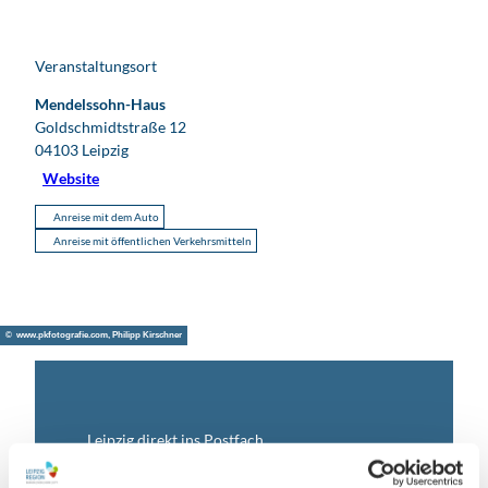
Veranstaltungsort
Mendelssohn-Haus
Goldschmidtstraße 12
04103
Leipzig
Website
Anreise mit dem Auto
Anreise mit öffentlichen Verkehrsmitteln
© www.pkfotografie.com, Philipp Kirschner
Leipzig direkt ins Postfach
Jetzt unseren Newsletter abonnieren!