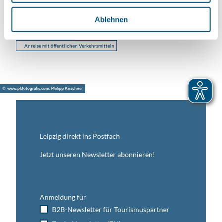
h
Facebook
l
Ablehnen
Instagram
Anreise mit dem Auto
Anreise mit öffentlichen Verkehrsmitteln
© www.pkfotografie.com, Philipp Kirschner
Leipzig direkt ins Postfach
Jetzt unseren Newsletter abonnieren!
Anmeldung für
B2B-Newsletter für Tourismuspartner