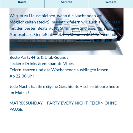
Route
Anrufen
Website
Das Wochenende ist noch nicht vorbei!
Warum zu Hause bleiben, wenn die Nacht noch voller
Möglichkeiten steckt? Im Matrix feiern wir auch am Sonntag
mit den besten Beats, guter Stimmung und einer einzigartigen
Atmosphäre. Genießt die letzten Stunden des Wochenendes
gemeinsam mit Freunden und macht den Sonntag zu einem
© Matrix Berlin
besonderen Erlebnis.
Beste Party-Hits & Club-Sounds
© pexels.com_Nao Triponez
Leckere Drinks & entspannte Vibes
Feiern, tanzen und das Wochenende ausklingen lassen
Ab 22:00 Uhr
Jede Nacht hat ihre eigene Geschichte – schreibt eure heute
im Matrix!
MATRIX SUNDAY – PARTY EVERY NIGHT. FEIERN OHNE
PAUSE.