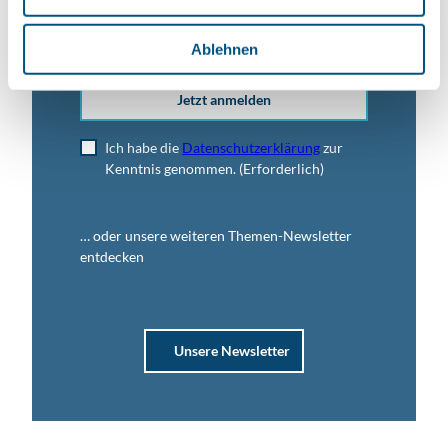
h
E-Mail-Adresse
(Erforderlich)
l
Ablehnen
Jetzt anmelden
Ich habe die
Datenschutzerklärung
zur
Kenntnis genommen.
(Erforderlich)
… oder unsere weiteren Themen-Newsletter
entdecken
Unsere Newsletter