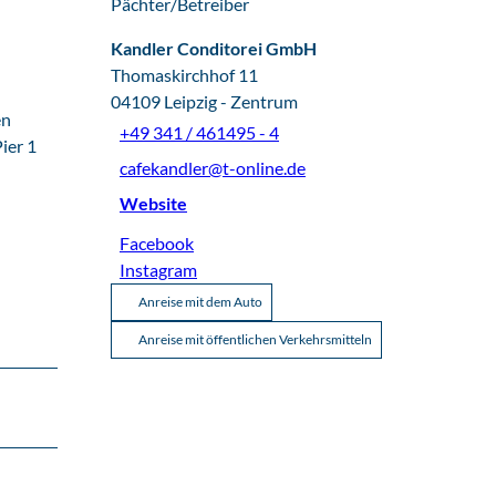
Pächter/Betreiber
Kandler Conditorei GmbH
Thomaskirchhof 11
04109
Leipzig
- Zentrum
en
+49 341 / 461495 - 4
ier 1
cafekandler@t-online.de
Website
Facebook
Instagram
Anreise mit dem Auto
Anreise mit öffentlichen Verkehrsmitteln