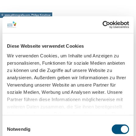
© www.pkfotografie.com, Philipp Kirschner
Leipzig direkt ins Postfach
Diese Webseite verwendet Cookies
Jetzt unseren Newsletter abonnieren!
Wir verwenden Cookies, um Inhalte und Anzeigen zu
personalisieren, Funktionen für soziale Medien anbieten
zu können und die Zugriffe auf unsere Website zu
analysieren. Außerdem geben wir Informationen zu Ihrer
Anmeldung für
Verwendung unserer Website an unsere Partner für
B2B-Newsletter für Tourismuspartner
soziale Medien, Werbung und Analysen weiter. Unsere
Trade-Newsletter (EN)
Partner führen diese Informationen möglicherweise mit
weiteren Daten zusammen, die Sie ihnen bereitgestellt
Informationen für Reiseveranstalter
haben oder die sie im Rahmen Ihrer Nutzung der Dienste
Veranstaltungstipps für die Region Leipzig
gesammelt haben.
E
Ausflugstipps für Leipzig & Region
Notwendig
i