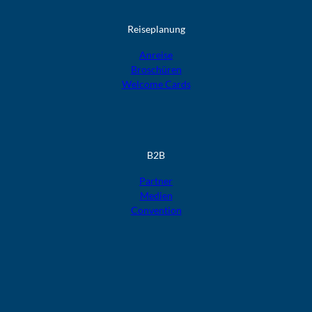
Reiseplanung
Anreise
Broschüren
Welcome Cards​​​​​​​
B2B
Partner
Medien
Convention
F
F
F
F
F
o
o
o
o
o
l
l
l
l
l
g
g
g
g
g