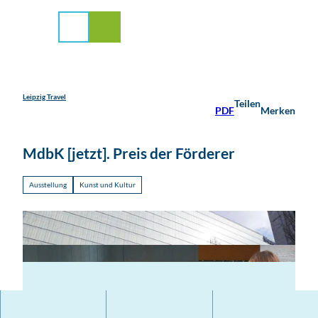
stadt Leipzig
Z
u
Suche
Menü
m
I
n
h
a
Leipzig Travel
Teilen
PDF
Merken
l
t
MdbK [jetzt]. Preis der Förderer
Ausstellung
Kunst und Kultur