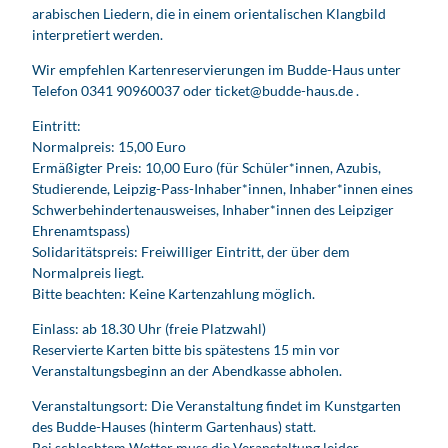
arabischen Liedern, die in einem orientalischen Klangbild
interpretiert werden.
Wir empfehlen Kartenreservierungen im Budde-Haus unter
Telefon 0341 90960037 oder ticket@budde-haus.de .
Eintritt:
Normalpreis: 15,00 Euro
Ermäßigter Preis: 10,00 Euro (für Schüler*innen, Azubis,
Studierende, Leipzig-Pass-Inhaber*innen, Inhaber*innen eines
Schwerbehindertenausweises, Inhaber*innen des Leipziger
Ehrenamtspass)
Solidaritätspreis: Freiwilliger Eintritt, der über dem
Normalpreis liegt.
Bitte beachten: Keine Kartenzahlung möglich.
Einlass: ab 18.30 Uhr (freie Platzwahl)
Reservierte Karten bitte bis spätestens 15 min vor
Veranstaltungsbeginn an der Abendkasse abholen.
Veranstaltungsort: Die Veranstaltung findet im Kunstgarten
des Budde-Hauses (hinterm Gartenhaus) statt.
Bei schlechtem Wetter muss die Veranstaltung leider