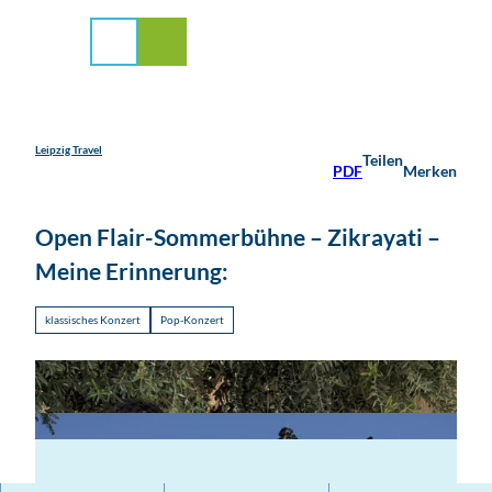
stadt Leipzig
Z
u
Suche
Menü
m
I
n
h
a
Leipzig Travel
Teilen
PDF
Merken
l
t
Open Flair-Sommerbühne – Zikrayati –
Meine Erinnerung:
klassisches Konzert
Pop-Konzert