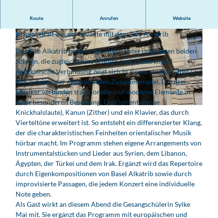
Route
Anrufen
Website
Zikrayati – Meine Erinnerung: Sommerkonzert mit
Klangvielfalt aus der Levante mit dem Trio Alkatrib
Das Trio Alkatrib besteht aus einem Vater und seinen beiden
Söhnen, die zugleich seine Schüler sind. Diese enge
musikalische Verbindung zeigt sich in einem eingespielten und
fein aufeinander abgestimmten Zusammenspiel. Die drei
© alkatrib
Musiker verbinden traditionelle und moderne Elemente in
einer besonderen Besetzung: Oud (orientalische
© Budde-Haus
Knickhalslaute), Kanun (Zither) und ein Klavier, das durch
Vierteltöne erweitert ist. So entsteht ein differenzierter Klang,
der die charakteristischen Feinheiten orientalischer Musik
hörbar macht. Im Programm stehen eigene Arrangements von
Instrumentalstücken und Lieder aus Syrien, dem Libanon,
Ägypten, der Türkei und dem Irak. Ergänzt wird das Repertoire
durch Eigenkompositionen von Basel Alkatrib sowie durch
improvisierte Passagen, die jedem Konzert eine individuelle
Note geben.
Als Gast wirkt an diesem Abend die Gesangschülerin Sylke
Mai mit. Sie ergänzt das Programm mit europäischen und