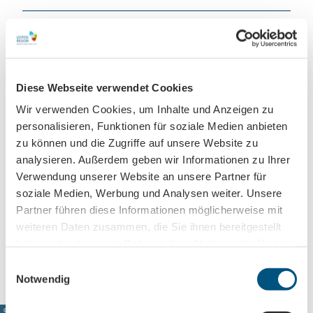
Essen & Trinken
Diese Webseite verwendet Cookies
Veranstaltungsort
Wir verwenden Cookies, um Inhalte und Anzeigen zu
Budde-Haus
personalisieren, Funktionen für soziale Medien anbieten
Lützowstraße 19
zu können und die Zugriffe auf unsere Website zu
04157
Leipzig
analysieren. Außerdem geben wir Informationen zu Ihrer
0341 90960037
Verwendung unserer Website an unsere Partner für
kontakt@budde-haus.de
soziale Medien, Werbung und Analysen weiter. Unsere
Partner führen diese Informationen möglicherweise mit
Website
weiteren Daten zusammen, die Sie ihnen bereitgestellt
Anreise mit dem Auto
haben oder die sie im Rahmen Ihrer Nutzung der Dienste
Anreise mit öffentlichen Verkehrsmitteln
gesammelt haben.
E
Notwendig
i
n
© www.pkfotografie.com, Philipp Kirschner