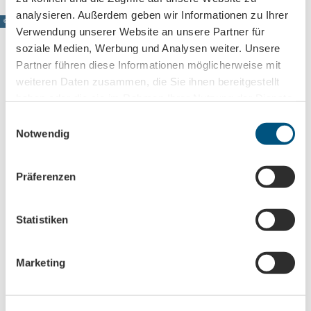
analysieren. Außerdem geben wir Informationen zu Ihrer
© www.pkfotografie.com, Philipp Kirschner
Verwendung unserer Website an unsere Partner für
soziale Medien, Werbung und Analysen weiter. Unsere
Partner führen diese Informationen möglicherweise mit
weiteren Daten zusammen, die Sie ihnen bereitgestellt
Leipzig direkt ins Postfach
haben oder die sie im Rahmen Ihrer Nutzung der Dienste
Jetzt unseren Newsletter abonnieren!
gesammelt haben.
E
Notwendig
i
n
w
Anmeldung für
Präferenzen
i
B2B-Newsletter für Tourismuspartner
l
Trade-Newsletter (EN)
l
Statistiken
Informationen für Reiseveranstalter
i
Veranstaltungstipps für die Region Leipzig
g
Marketing
u
Ausflugstipps für Leipzig & Region
n
g
Nachname