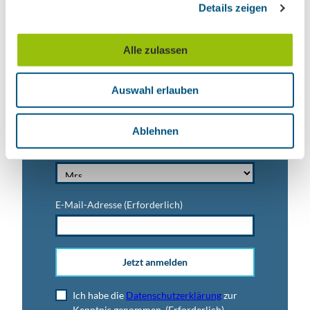
Details zeigen
s
a
u
Vorname
Alle zulassen
s
w
Auswahl erlauben
a
Titel
h
l
Ablehnen
Anrede
E-Mail-Adresse
(Erforderlich)
Jetzt anmelden
Ich habe die
Datenschutzerklärung
zur
Kenntnis genommen.
(Erforderlich)