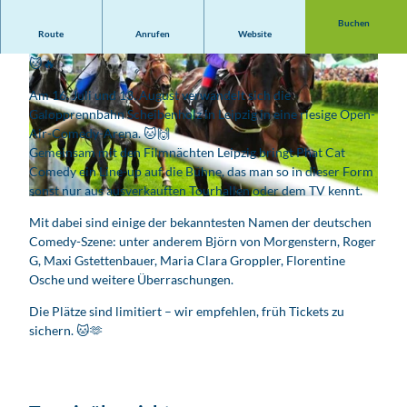
Buchen
Route
Anrufen
Website
Phat Cat Comedy XXL – Das große Sommer Open Air Leipzig
🐱🔥
Am 16. Juli und 13. August verwandelt sich die
Galopprennbahn Scheibenholz in Leipzig in eine riesige Open-
Air-Comedy-Arena. 🐱🙌
Gemeinsam mit den Filmnächten Leipzig bringt Phat Cat
© M. Vössing
Comedy ein Line-up auf die Bühne, das man so in dieser Form
sonst nur aus ausverkauften Tourhallen oder dem TV kennt.
© Enrico Elter
Mit dabei sind einige der bekanntesten Namen der deutschen
Comedy-Szene: unter anderem Björn von Morgenstern, Roger
G, Maxi Gstettenbauer, Maria Clara Groppler, Florentine
Osche und weitere Überraschungen.
Die Plätze sind limitiert – wir empfehlen, früh Tickets zu
sichern. 🐱🫶