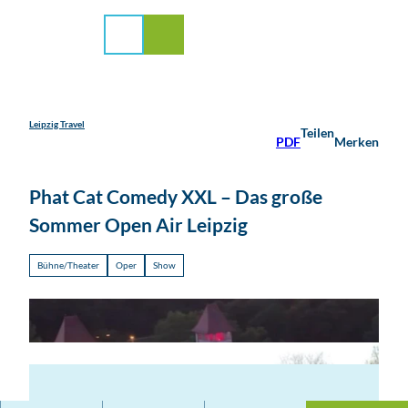
stadt Leipzig
Z
u
Suche
Menü
m
I
n
h
a
Leipzig Travel
Teilen
PDF
Merken
l
t
Phat Cat Comedy XXL – Das große
Sommer Open Air Leipzig
Bühne/Theater
Oper
Show