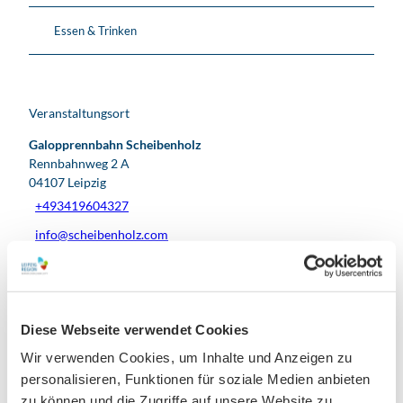
Essen & Trinken
Veranstaltungsort
Galopprennbahn Scheibenholz
Rennbahnweg 2 A
04107
Leipzig
+493419604327
info@scheibenholz.com
Website
Facebook
Instagram
Diese Webseite verwendet Cookies
Anreise mit dem Auto
Anreise mit öffentlichen Verkehrsmitteln
Wir verwenden Cookies, um Inhalte und Anzeigen zu
personalisieren, Funktionen für soziale Medien anbieten
zu können und die Zugriffe auf unsere Website zu