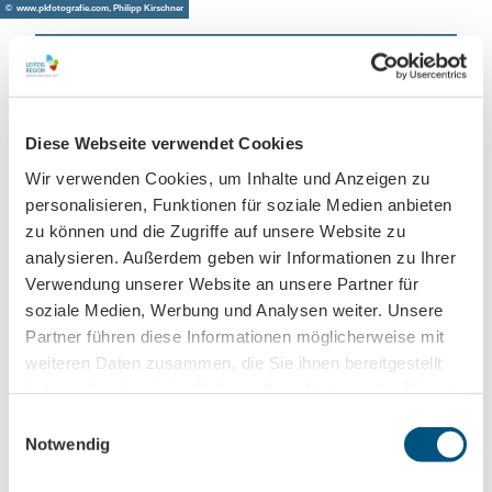
© www.pkfotografie.com, Philipp Kirschner
Leipzig direkt ins Postfach
Diese Webseite verwendet Cookies
Jetzt unseren Newsletter abonnieren!
Wir verwenden Cookies, um Inhalte und Anzeigen zu
personalisieren, Funktionen für soziale Medien anbieten
zu können und die Zugriffe auf unsere Website zu
Anmeldung für
analysieren. Außerdem geben wir Informationen zu Ihrer
B2B-Newsletter für Tourismuspartner
Verwendung unserer Website an unsere Partner für
Trade-Newsletter (EN)
soziale Medien, Werbung und Analysen weiter. Unsere
Partner führen diese Informationen möglicherweise mit
Informationen für Reiseveranstalter
weiteren Daten zusammen, die Sie ihnen bereitgestellt
Veranstaltungstipps für die Region Leipzig
haben oder die sie im Rahmen Ihrer Nutzung der Dienste
Ausflugstipps für Leipzig & Region
gesammelt haben.
E
Notwendig
i
Nachname
n