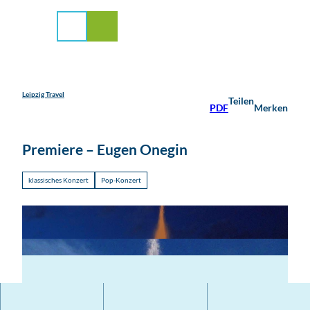
stadt Leipzig
Z
u
Suche
Menü
m
I
n
h
a
Leipzig Travel
Teilen
PDF
Merken
l
t
Premiere – Eugen Onegin
klassisches Konzert
Pop-Konzert