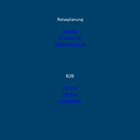
Reiseplanung
Anreise
Broschüren
Welcome Cards​​​​​​​
B2B
Partner
Medien
Convention
F
F
F
F
F
o
o
o
o
o
l
l
l
l
l