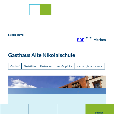
stadt Leipzig
Z
u
Suche
Menü
m
I
n
h
a
Leipzig Travel
Teilen
PDF
Merken
l
t
Gasthaus Alte Nikolaischule
Gasthof
Gaststätte
Restaurant
Ausflugslokal
deutsch, international
Buchen