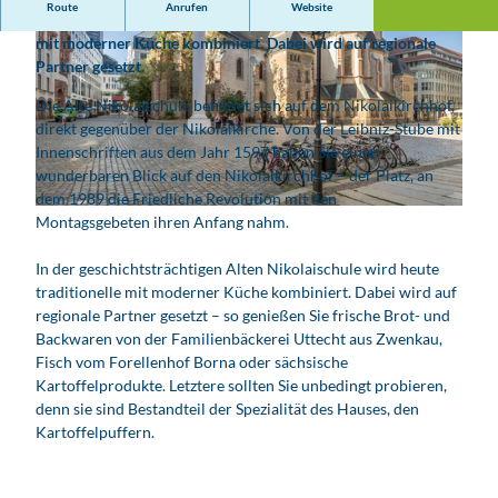
Route
Anrufen
Website
In Leipzigs ältester Bürgerschule wird heute traditionelle
mit moderner Küche kombiniert. Dabei wird auf regionale
Partner gesetzt.
Die Alte Nikolaischule befindet sich auf dem Nikolaikirchhof,
direkt gegenüber der Nikolaikirche. Von der Leibniz-Stube mit
Innenschriften aus dem Jahr 1597 haben Sie einen
© www.tomwilliger.de, Tom Williger |
CC-BY
wunderbaren Blick auf den Nikolaikirchhof – der Platz, an
dem 1989 die Friedliche Revolution mit den
© www.pkfotografie.com, Philipp Kirschner | KI-optimiert |
CC-BY
Montagsgebeten ihren Anfang nahm.
In der geschichtsträchtigen Alten Nikolaischule wird heute
traditionelle mit moderner Küche kombiniert. Dabei wird auf
regionale Partner gesetzt – so genießen Sie frische Brot- und
Backwaren von der Familienbäckerei Uttecht aus Zwenkau,
Fisch vom Forellenhof Borna oder sächsische
Kartoffelprodukte. Letztere sollten Sie unbedingt probieren,
denn sie sind Bestandteil der Spezialität des Hauses, den
Kartoffelpuffern.