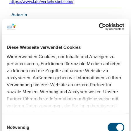
https://www.l.de/verkehrsbetriebe/
Autor:in
Leipzig Tourismus und Marketing GmbH
Organisation
Leipzig Tourismus und Marketing GmbH
Diese Webseite verwendet Cookies
Wir verwenden Cookies, um Inhalte und Anzeigen zu
Lizenz (Stammdaten)
personalisieren, Funktionen für soziale Medien anbieten
Leipzig Tourismus und Marketing GmbH
zu können und die Zugriffe auf unsere Website zu
analysieren. Außerdem geben wir Informationen zu Ihrer
Verwendung unserer Website an unsere Partner für
soziale Medien, Werbung und Analysen weiter. Unsere
Partner führen diese Informationen möglicherweise mit
weiteren Daten zusammen, die Sie ihnen bereitgestellt
haben oder die sie im Rahmen Ihrer Nutzung der Dienste
In der Nähe
Auf der Karte anschauen
gesammelt haben.
E
Notwendig
i