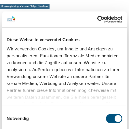
© www.pkfotografie.com, Philipp Kirschner
Leipzig direkt ins Postfach
Diese Webseite verwendet Cookies
Jetzt unseren Newsletter abonnieren!
Wir verwenden Cookies, um Inhalte und Anzeigen zu
personalisieren, Funktionen für soziale Medien anbieten
zu können und die Zugriffe auf unsere Website zu
Anmeldung für
analysieren. Außerdem geben wir Informationen zu Ihrer
Verwendung unserer Website an unsere Partner für
B2B-Newsletter für Tourismuspartner
soziale Medien, Werbung und Analysen weiter. Unsere
Trade-Newsletter (EN)
Partner führen diese Informationen möglicherweise mit
Informationen für Reiseveranstalter
weiteren Daten zusammen, die Sie ihnen bereitgestellt
Veranstaltungstipps für die Region Leipzig
haben oder die sie im Rahmen Ihrer Nutzung der Dienste
Ausflugstipps für Leipzig & Region
gesammelt haben.
E
Notwendig
i
Nachname
n