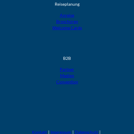
Reiseplanung
Anreise
Broschüren
Welcome Cards​​​​​​​
B2B
Partner
Medien
Convention
F
F
F
F
F
o
o
o
o
o
l
l
l
l
l
g
g
g
g
g
t
t
t
t
t
Kontakt
Impressum
Datenschutz