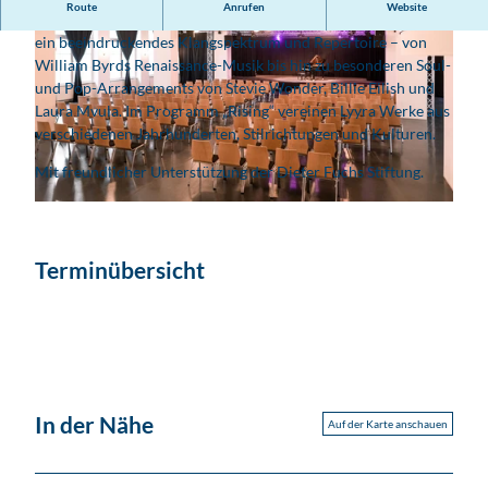
Route
Anrufen
Website
Die sechs Frauenstimmen von Lyyra aus den USA präsentieren
ein beeindruckendes Klangspektrum und Repertoire – von
William Byrds Renaissance-Musik bis hin zu besonderen Soul-
und Pop-Arrangements von Stevie Wonder, Billie Eilish und
Laura Mvula. Im Programm „Rising“ vereinen Lyyra Werke aus
verschiedenen Jahrhunderten, Stilrichtungen und Kulturen.
© Matthew Johnson
Mit freundlicher Unterstützung der Dieter Fuchs Stiftung.
© Kupfersaal GmbH
Terminübersicht
In der Nähe
Auf der Karte anschauen