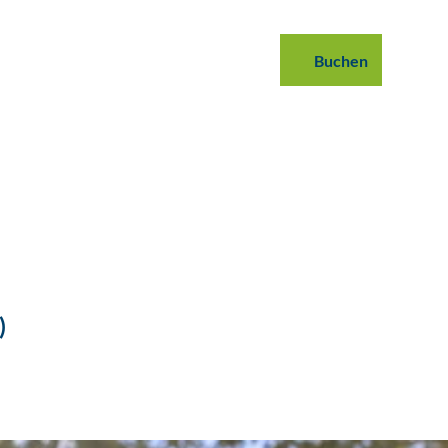
 buchen
B2B
Podcast
Blog
Buchen
Suche
)