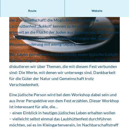
Route
Website
In diesem Workshop haben alle Interessierten (insb. Akteure
der Zivilgesellschaft) die Möglichkeit, das jüdische
Laubhüttenfest „Sukkot“ kennen zu lernen. Das Laubhüttenfest
erinnert an die Flucht der Juden aus Ägypten vor 3000 Jahren
und an die damit verbundenen Entbehrungen der langen
Wüstenwanderung mit wenig Gepäck.
© Lynn Winkler
Wir bauen gemeinsam eine Laubhütte, essen typische Sukkot-
Speisen, singen jüdische Lieder und tanzen dazu. Nicht zuletzt
© Café_unsplash.com_Jason Wong
diskutieren wir über Themen, die mit diesem Fest verbunden
sind: Die Werte, mit denen wir unterwegs sind, Dankbarkeit
für die Güter der Natur und Gemeinschaft trotz
Verschiedenheit.
Eine jüdische Person wird bei dem Workshop dabei sein und
aus ihrer Perspektive von dem Fest erzählen. Dieser Workhop
ist interessant für alle, die…
– einen Einblick in heutiges jüdisches Leben erhalten wollen
– vielleicht selbst einmal das Laubhüttenfest durchführen
möchten, sei es im Kleingartenverein, im Nachbarschaftstreff