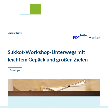
stadt Leipzig
Z
u
Suche
Menü
m
I
n
h
a
Leipzig Travel
Teilen
PDF
Merken
l
t
Sukkot-Workshop-Unterwegs mit
leichtem Gepäck und großen Zielen
Sonstiges