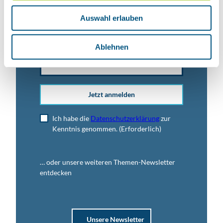
w
Anrede
Auswahl erlauben
a
h
l
Ablehnen
E-Mail-Adresse
(Erforderlich)
Jetzt anmelden
Ich habe die
Datenschutzerklärung
zur
Kenntnis genommen.
(Erforderlich)
… oder unsere weiteren Themen-Newsletter
entdecken
Unsere Newsletter