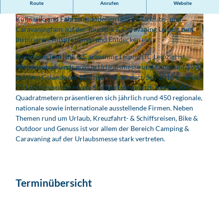
Route
Anrufen
Website
Eine riesige Auswahl an Urlaubs- und Outdoorangeboten,
Kulinarik, und Fahrzeugmodellen lädt die Urlaubs- und
Caravaningfans auf der Touristik & Caravaning Leipzig zum
Inspirieren, Ausprobieren und Entdecken ein.
Die Messe Touristik & Caravaning Leipzig (TC Leipzig) ist
Mitteldeutschlands größte Urlaubsmesse und findet seit 1990
© Messe Stuttgart
auf dem Gelände der Leipziger Messe statt. Seit 2018 wird die
TC Leipzig von der Messe Stuttgart umgesetzt. Auf 60.000
© Leipziger Messe
Quadratmetern präsentieren sich jährlich rund 450 regionale,
nationale sowie internationale ausstellende Firmen. Neben
Themen rund um Urlaub, Kreuzfahrt- & Schiffsreisen, Bike &
Outdoor und Genuss ist vor allem der Bereich Camping &
Caravaning auf der Urlaubsmesse stark vertreten.
Terminübersicht