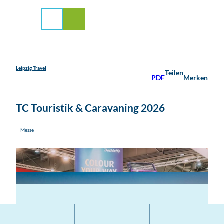
stadt Leipzig
Z
u
Suche
Menü
m
I
n
h
a
Leipzig Travel
Teilen
PDF
Merken
l
t
TC Touristik & Caravaning 2026
Messe