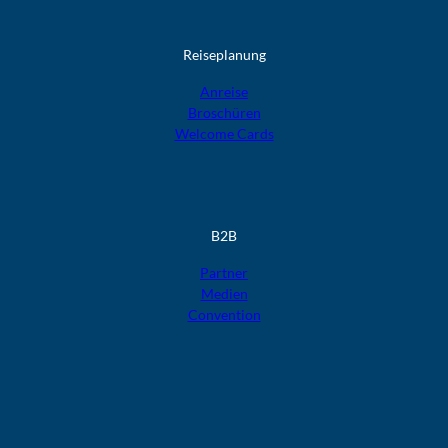
Reiseplanung
Anreise
Broschüren
Welcome Cards​​​​​​​
B2B
Partner
Medien
Convention
F
F
F
F
F
o
o
o
o
o
l
l
l
l
l