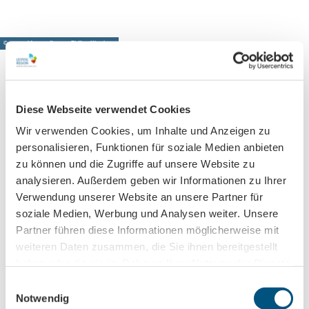
© www.pkfotografie.com, Philipp Kirschner
Diese Webseite verwendet Cookies
Leipzig direkt ins Postfach
Wir verwenden Cookies, um Inhalte und Anzeigen zu
Jetzt unseren Newsletter abonnieren!
personalisieren, Funktionen für soziale Medien anbieten
zu können und die Zugriffe auf unsere Website zu
analysieren. Außerdem geben wir Informationen zu Ihrer
Anmeldung für
Verwendung unserer Website an unsere Partner für
B2B-Newsletter für Tourismuspartner
soziale Medien, Werbung und Analysen weiter. Unsere
Partner führen diese Informationen möglicherweise mit
Trade-Newsletter (EN)
weiteren Daten zusammen, die Sie ihnen bereitgestellt
Informationen für Reiseveranstalter
haben oder die sie im Rahmen Ihrer Nutzung der Dienste
Veranstaltungstipps für die Region Leipzig
gesammelt haben.
E
Ausflugstipps für Leipzig & Region
Notwendig
i