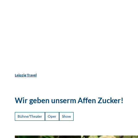
Jetzt
Z
Unterkunftsart
Erwachsene
Kinder
u
m
Entdecken
Erleben
Reisen
I
n
h
a
l
t
Leipzig Travel
Wir geben unserm Affen Zucker!
Bühne/Theater
Oper
Show