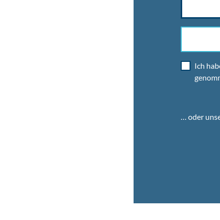
Ich hab
genom
… oder uns