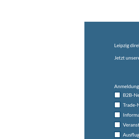
Leipzig dire
Jetzt unser
Anmeldung 
B2B-Ne
Trade-N
Informa
Veranst
Ausflug