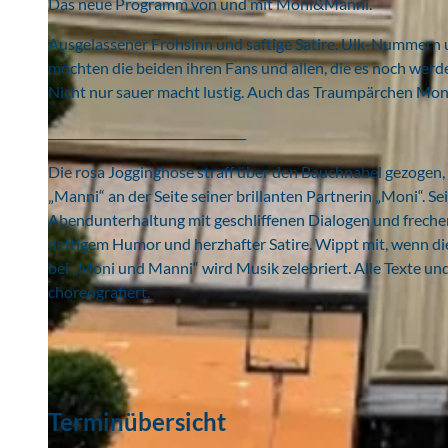
Das neue Programm von und mit Moni&Manni.
Ausgelassener Frohsinn und saftige Satire. Ulk-Nummern un
möchten die beiden ihren Fans und allen, die es noch werd
Nicht nur sauer macht lustig. Auch das Traumpärchen Mon
_________________________________
Die rosa Jogginghose straff über den Bauchnabel gezogen
„Manni“ an der Seite seiner brillanten Partnerin „Moni“. S
Abendunterhaltung mit geschliffenen Dialogen und frechen 
deftigem Humor und herzhafter Satire. Wippt mit, wenn 
bei „Moni und Manni“ wird Musik zelebriert. Alle Texte un
choreografiert.
Terminübersicht