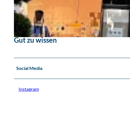
© Thomas Störel
Gut zu wissen
© SanftWut
Social Media
Instagram