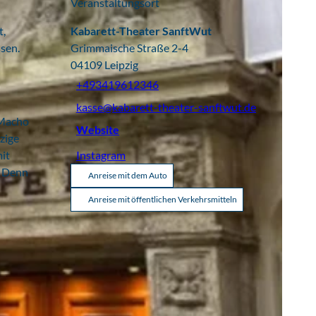
Veranstaltungsort
t,
Kabarett-Theater SanftWut
sen.
Grimmaische Straße 2-4
04109
Leipzig
+493419612346
kasse@kabarett-theater-sanftwut.de
 Macho
Website
zige
mit
Instagram
. Denn
Anreise mit dem Auto
Anreise mit öffentlichen Verkehrsmitteln