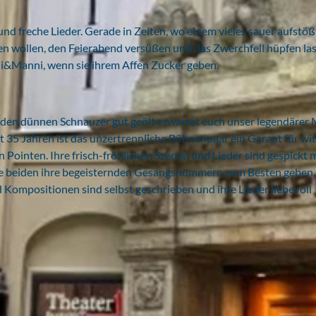
d freche Lieder. Gerade in Zeiten, wo einem vieles sauer aufstöß
en wollen, den Feierabend versüßen und das Zwerchfell hüpfen las
i&Manni, wenn sie ihrem Affen Zucker geben.
, den dünnen Schnauzer gut geölt erwartet euch unser legendärer
eit 35 Jahren ist das unzertrennliche Bühnenpaar ein Garant für wit
Pointen. Ihre frisch-fröhlichen Szenen und Lieder sind gespickt 
die beiden ihre begeisternden Gesangsnummern zum Besten geben
d Kompositionen sind selbst geschrieben und ihre Lieder liebevoll