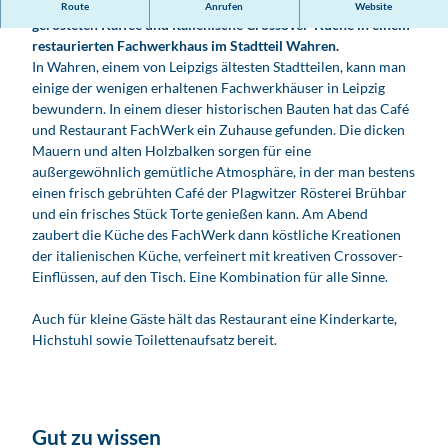
Das Restaurant und Café FachWerk serviert regional
Route
Anrufen
Website
gerösteten Kaffee und italienische Crossover-Küche in einem
restaurierten Fachwerkhaus im Stadtteil Wahren.
In Wahren, einem von Leipzigs ältesten Stadtteilen, kann man
einige der wenigen erhaltenen Fachwerkhäuser in Leipzig
bewundern. In einem dieser historischen Bauten hat das Café
und Restaurant FachWerk ein Zuhause gefunden. Die dicken
Mauern und alten Holzbalken sorgen für eine
außergewöhnlich gemütliche Atmosphäre, in der man bestens
einen frisch gebrühten Café der Plagwitzer Rösterei Brühbar
und ein frisches Stück Torte genießen kann. Am Abend
zaubert die Küche des FachWerk dann köstliche Kreationen
der italienischen Küche, verfeinert mit kreativen Crossover-
Einflüssen, auf den Tisch. Eine Kombination für alle Sinne.
Auch für kleine Gäste hält das Restaurant eine Kinderkarte,
Hichstuhl sowie Toilettenaufsatz bereit.
Gut zu wissen