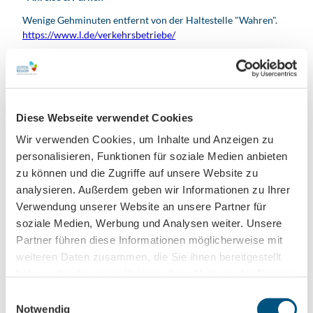
Wenige Gehminuten entfernt von der Haltestelle "Wahren".
https://www.l.de/verkehrsbetriebe/
Social Media
Facebook
Diese Webseite verwendet Cookies
Organisation
Wir verwenden Cookies, um Inhalte und Anzeigen zu
Leipzig Tourismus und Marketing GmbH
personalisieren, Funktionen für soziale Medien anbieten
zu können und die Zugriffe auf unsere Website zu
Lizenz (Stammdaten)
analysieren. Außerdem geben wir Informationen zu Ihrer
Leipzig Tourismus und Marketing GmbH
Verwendung unserer Website an unsere Partner für
soziale Medien, Werbung und Analysen weiter. Unsere
Partner führen diese Informationen möglicherweise mit
weiteren Daten zusammen, die Sie ihnen bereitgestellt
haben oder die sie im Rahmen Ihrer Nutzung der Dienste
gesammelt haben.
E
Notwendig
i