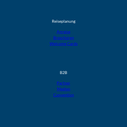
Reiseplanung
Anreise
Broschüren
Welcome Cards​​​​​​​
B2B
Partner
Medien
Convention
F
F
F
F
F
o
o
o
o
o