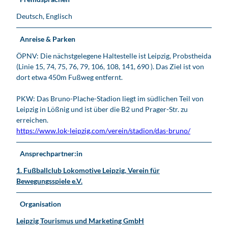
t
Deutsch, Englisch
i
n
L
Anreise & Parken
e
ÖPNV: Die nächstgelegene Haltestelle ist Leipzig, Probstheida
i
(Linie 15, 74, 75, 76, 79, 106, 108, 141, 690 ). Das Ziel ist von
p
dort etwa 450m Fußweg entfernt.
z
i
PKW: Das Bruno-Plache-Stadion liegt im südlichen Teil von
g
Leipzig in Lößnig und ist über die B2 und Prager-Str. zu
erreichen.
https://www.lok-leipzig.com/verein/stadion/das-bruno/
Ansprechpartner:in
1. Fußballclub Lokomotive Leipzig, Verein für
Bewegungsspiele e.V.
Organisation
Leipzig Tourismus und Marketing GmbH