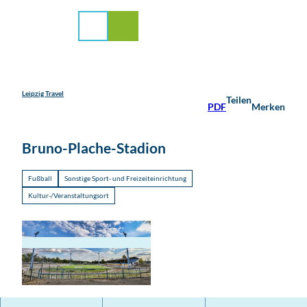
stadt Leipzig
Z
u
Suche
Menü
m
I
n
h
a
Leipzig Travel
Teilen
PDF
Merken
l
t
Bruno-Plache-Stadion
Fußball
Sonstige Sport- und Freizeiteinrichtung
Kultur-/Veranstaltungsort
B
r