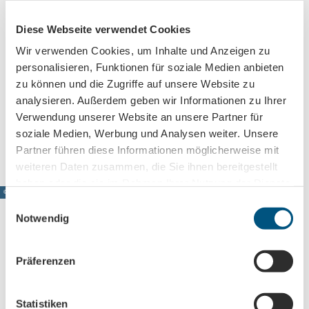
Bewegungsspiele e.V.
Connewitzer Straße 21
Diese Webseite verwendet Cookies
04289
Leipzig
- Lößnig
+49 (0)341 - 86999 - 0
Wir verwenden Cookies, um Inhalte und Anzeigen zu
personalisieren, Funktionen für soziale Medien anbieten
geschaeftsstelle@lok-leipzig.com
zu können und die Zugriffe auf unsere Website zu
Website
analysieren. Außerdem geben wir Informationen zu Ihrer
Verwendung unserer Website an unsere Partner für
Anreise mit dem Auto
soziale Medien, Werbung und Analysen weiter. Unsere
Anreise mit öffentlichen Verkehrsmitteln
Partner führen diese Informationen möglicherweise mit
weiteren Daten zusammen, die Sie ihnen bereitgestellt
haben oder die sie im Rahmen Ihrer Nutzung der Dienste
© www.pkfotografie.com, Philipp Kirschner
gesammelt haben.
E
Notwendig
i
n
w
Leipzig direkt ins Postfach
Präferenzen
i
Jetzt unseren Newsletter abonnieren!
l
l
Statistiken