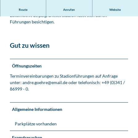
u
Der Austragungsort der Heimspiele der Fußballclubs 1. FC
Route
Anrufen
Website
n
Lokomotive Leipzig. Dieses Stadion lässt sich durch
o
Führungen besichtigen.
P
l
a
Gut zu wissen
c
h
e
S
Öffnungszeiten
t
Terminvereinbarungen zu Stadionführungen auf Anfrage
a
unter: andre.goehre@email.de oder telefonisch: +49 (0)341 /
d
86999 - 0.
i
o
n
Allgemeine Informationen
-
S
p
Parkplätze vorhanden
o
r
Fremdsprachen