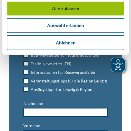
u
Alle zulassen
Leipzig direkt ins Postfach
s
w
Jetzt unseren Newsletter abonnieren!
Auswahl erlauben
a
h
l
Ablehnen
Anmeldung für
B2B-Newsletter für Tourismuspartner
Trade-Newsletter (EN)
Informationen für Reiseveranstalter
Veranstaltungstipps für die Region Leipzig
Ausflugstipps für Leipzig & Region
Nachname
Vorname