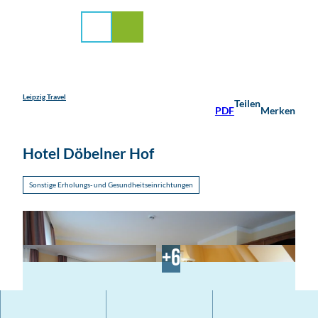
stadt Leipzig
Z
u
Suche
Menü
m
I
n
h
a
Leipzig Travel
Teilen
PDF
Merken
l
t
Hotel Döbelner Hof
Sonstige Erholungs- und Gesundheitseinrichtungen