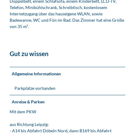
Doppelbett, einem Schlafsofa, einem Kinderbett, LCD-TV,
&
Telefon, Minikühlschrank, Schreibtisch, kostenlosem
#
Internetzugang über das hauseigene WLAN, sowie
2
Badewanne, WC und Fön im Bad. Das Zimmer hat eine Größe
4
von 35 m².
6
;
b
e
Gut zu wissen
l
n
e
Allgemeine Informationen
r
H
Parkplätze vorhanden
o
f
-
Anreise & Parken
U
Mit dem PKW
n
t
aus Richtung Leipzig:
e
- A14 bis Abfahrt Döbeln Nord, dann B169 bis Abfahrt
r