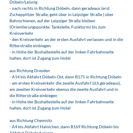
Döbeln/Leisnig
k
- nach rechts in Richtung Döbeln, dann geradeaus (erst
u
Zschepplitzer Straße, geht über in Leipziger Straße ) über
n
Bahnschienen, auf der Leipziger Straße bleiben
f
(Orientierungspunkte: Tankstelle, Funkturm) bis zum
t
Kreisverkehr
i
- den Kreisverkehr an der ersten Ausfahrt verlassen und in die
n
Ritterstraße einbiegen
L
- in Höhe der Bushaltestelle auf der linken Fahrbahnseite
e
halten, dort ist Zugang zum Hotel
i
p
aus Richtung Dresden
z
- A14 bis Abfahrt Döbeln Ost, dann B175 in Richtung Döbeln
i
- am ersten Kreisverkehr die zweite Ausfahrt (d.h.geradeaus),
g
am zweiten Kreisverkehr ebenso die zweite Ausfahrt und in
die Ritterstraße einbiegen
- in Höhe der Bushaltestelle auf der linken Fahrbahnseite
halten, dort ist Zugang zum Hotel
aus Richtung Chemnitz
- A4 bis Abfahrt Hainichen, dann B169 Richtung Döbeln bis
Abfahrt Döbeln/Leisnig