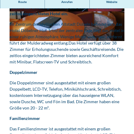
Das Hotel Döbelner Hof im Zentrum der idyllischen Altstadt
Route
Anrufen
Website
Döbeln lädt Erholungssuchende und Geschäftsreisende in ihr
zeitlos eingerichtetes Hotel ein.
D
© DELTA Gruppe
o
Im Zentrum der idyllischen Altstadt Döbeln befindet sich das
p
Hotel Döbelner Hof. Trotz der zentralen Lage liegt das Hotel in
p
einer ruhigen Atmosphäre. Wenige Meter vom Haus entfernt
e
führt der Mulderadweg entlang.Das Hotel verfügt über 38
© DELTA Gruppe
l
Zimmer für Erholungssuchende sowie Geschäftsreisende. Die
z
zeitlos eingerichteten Zimmer bieten ausreichend Komfort
i
mit Minibar, Flatscreen-TV und Schreibtisch.
m
m
Doppelzimmer
e
Die Doppelzimmer sind ausgestattet mit einem großen
r
Doppelbett, LCD-TV, Telefon, Minikühlschrank, Schreibtisch,
i
kostenlosem Internetzugang über das hauseigene WLAN,
m
sowie Dusche, WC und Fön im Bad. Die Zimmer haben eine
H
Größe von 20 - 22 m².
o
t
Familienzimmer
e
l
Das Familienzimmer ist ausgestattet mit einem großen
D