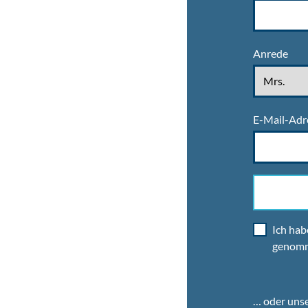
Anrede
E-Mail-Adr
Ich hab
genom
… oder uns