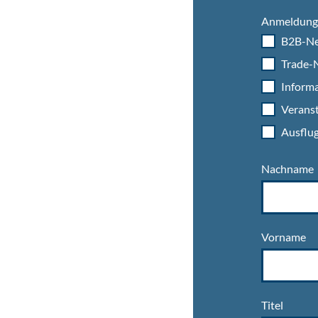
Anmeldung 
B2B-Ne
Trade-N
Informa
Veranst
Ausflug
Nachname
Vorname
Titel