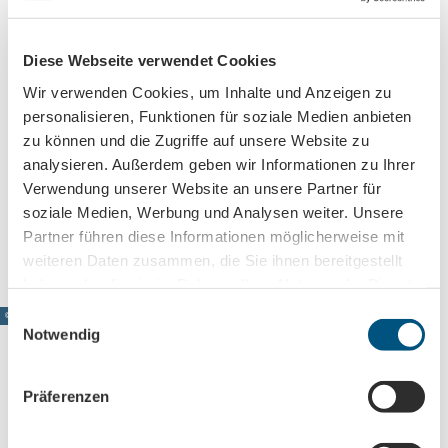
Sehenswertes
Diese Webseite verwendet Cookies
Wir verwenden Cookies, um Inhalte und Anzeigen zu
personalisieren, Funktionen für soziale Medien anbieten
zu können und die Zugriffe auf unsere Website zu
Kontaktdaten
analysieren. Außerdem geben wir Informationen zu Ihrer
04105
Leipzig
Verwendung unserer Website an unsere Partner für
Anreise mit dem Auto
soziale Medien, Werbung und Analysen weiter. Unsere
Anreise mit öffentlichen Verkehrsmitteln
Partner führen diese Informationen möglicherweise mit
weiteren Daten zusammen, die Sie ihnen bereitgestellt
haben oder die sie im Rahmen Ihrer Nutzung der Dienste
gesammelt haben.
E
© www.pkfotografie.com, Philipp Kirschner
Notwendig
i
n
w
Präferenzen
i
Leipzig direkt ins Postfach
l