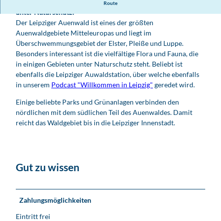
Das Auengebiet ist 5.900 Hektar groß und steht zum Teil
Route
unter Naturschutz.
Der Leipziger Auenwald ist eines der größten
Auenwaldgebiete Mitteleuropas und liegt im
Überschwemmungsgebiet der Elster, Pleiße und Luppe.
Besonders interessant ist die vielfältige Flora und Fauna, die
in einigen Gebieten unter Naturschutz steht. Beliebt ist
ebenfalls die Leipziger Auwaldstation, über welche ebenfalls
in unserem
Podcast "Willkommen in Leipzig"
geredet wird.
Einige beliebte Parks und Grünanlagen verbinden den
nördlichen mit dem südlichen Teil des Auenwaldes. Damit
reicht das Waldgebiet bis in die Leipziger Innenstadt.
Gut zu wissen
Zahlungsmöglichkeiten
Eintritt frei