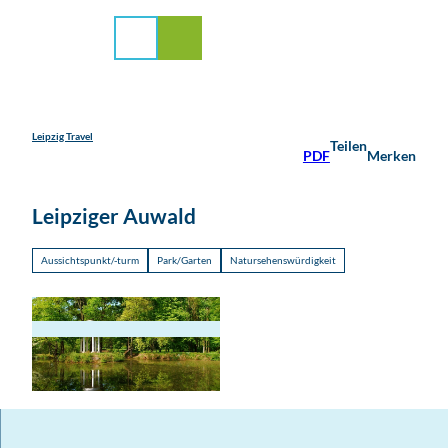
stadt Leipzig
Z
u
Suche
Menü
m
I
n
h
a
Leipzig Travel
Teilen
PDF
Merken
l
t
Leipziger Auwald
Aussichtspunkt/-turm
Park/Garten
Natursehenswürdigkeit
© www.leipzig.travel, Andreas Schmidt