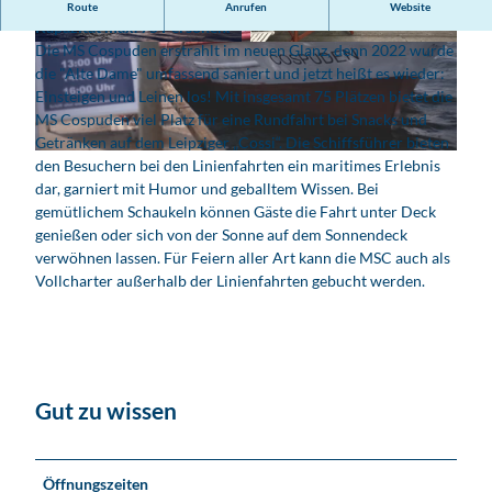
Linien- und Charterfahrten auf dem Cospudener See,
Route
Anrufen
Website
Kapazität max. 75 Personen.
Die MS Cospuden erstrahlt im neuen Glanz, denn 2022 wurde
© freizeit-abenteuer.com, Freizeit-Abenteuer G
© freizeit-abenteuer.com, Freizeit-Abenteuer G
mbH | KI-optimiert
mbH | KI-optimiert
die "Alte Dame" umfassend saniert und jetzt heißt es wieder:
Einsteigen und Leinen los! Mit insgesamt 75 Plätzen bietet die
MS Cospuden viel Platz für eine Rundfahrt bei Snacks und
Getränken auf dem Leipziger „Cossi“. Die Schiffsführer bieten
M
den Besuchern bei den Linienfahrten ein maritimes Erlebnis
S
dar, garniert mit Humor und geballtem Wissen. Bei
C
gemütlichem Schaukeln können Gäste die Fahrt unter Deck
o
genießen oder sich von der Sonne auf dem Sonnendeck
s
verwöhnen lassen. Für Feiern aller Art kann die MSC auch als
p
Vollcharter außerhalb der Linienfahrten gebucht werden.
u
d
e
n
w
Gut zu wissen
a
r
t
Öffnungszeiten
e