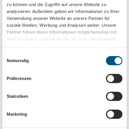
In der Nähe
Auf der Karte anschauen
zu können und die Zugriffe auf unsere Website zu
analysieren. Außerdem geben wir Informationen zu Ihrer
Verwendung unserer Website an unsere Partner für
Veranstaltung
soziale Medien, Werbung und Analysen weiter. Unsere
Partner führen diese Informationen möglicherweise mit
Sehenswertes
weiteren Daten zusammen, die Sie ihnen bereitgestellt
haben oder die sie im Rahmen Ihrer Nutzung der Dienste
gesammelt haben.
E
Notwendig
i
Kontaktdaten
n
Hafenstraße 23
w
Präferenzen
04416
Markkleeberg
i
+49 0152 / 3374506 - 0
l
l
Statistiken
info@freizeit-abenteuer.com
i
Website
g
Marketing
u
Anreise mit dem Auto
n
Anreise mit öffentlichen Verkehrsmitteln