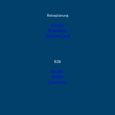
Reiseplanung
Anreise
Broschüren
Welcome Cards​​​​​​​
B2B
Partner
Medien
Convention
F
F
F
F
F
o
o
o
o
o
l
l
l
l
l