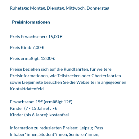
t
Ruhetage: Montag, Dienstag, Mittwoch, Donnerstag
a
u
Preisinformationen
f
I
Preis Erwachsener: 15,00 €
h
r
Preis Kind: 7,00 €
e
n
Preis ermäßigt: 12,00 €
B
Preise beziehen sich auf die Rundfahrten, für weitere
e
Preisinformationen, wie Teilstrecken oder Charterfahrten
s
sowie Liegemiete besuchen Sie die Webseite im angegebenen
u
Kontaktdatenfeld.
c
h
Erwachsene: 15€ (ermäßigt 12€)
Kinder (7 - 15 Jahre) : 7€
Kinder (bis 6 Jahre): kostenfrei
Information zu reduzierten Preisen: Leipzig-Pass-
Inhaber*innen, Student*innen, Senioren*innen,