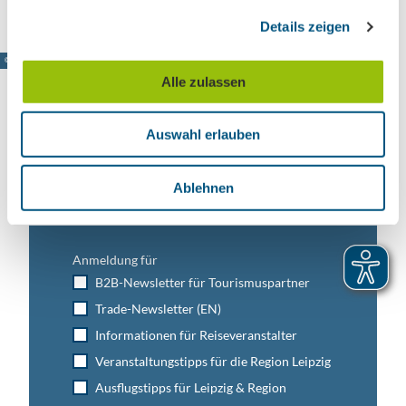
g
Details zeigen
s
a
© www.pkfotografie.com, Philipp Kirschner
u
Alle zulassen
s
w
Auswahl erlauben
a
Leipzig direkt ins Postfach
h
l
Jetzt unseren Newsletter abonnieren!
Ablehnen
Anmeldung für
B2B-Newsletter für Tourismuspartner
Trade-Newsletter (EN)
Informationen für Reiseveranstalter
Veranstaltungstipps für die Region Leipzig
Ausflugstipps für Leipzig & Region