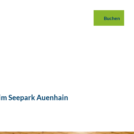
 buchen
B2B
Podcast
Blog
Buchen
Suche
 im Seepark Auenhain