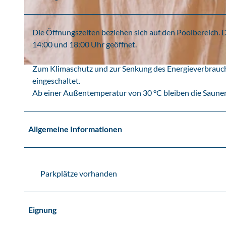
© Seepark Auenhain
Die Öffnungszeiten beziehen sich auf den Poolbereich. 
14:00 und 18:00 Uhr geöffnet.
Zum Klimaschutz und zur Senkung des Energieverbrauch
© Seepark Auenhain, Ralf Telling
eingeschaltet.
Ab einer Außentemperatur von 30 °C bleiben die Saunen
Allgemeine Informationen
Parkplätze vorhanden
Eignung