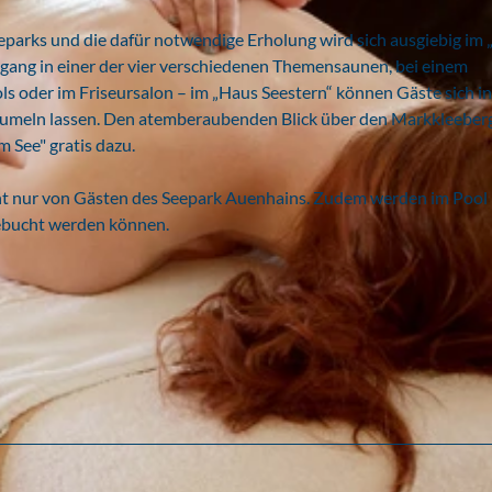
eeparks und die dafür notwendige Erholung wird sich ausgiebig im
ang in einer der vier verschiedenen Themensaunen, bei einem
s oder im Friseursalon – im „Haus Seestern“ können Gäste sich in
aumeln lassen. Den atemberaubenden Blick über den Markkleeber
 See" gratis dazu.
cht nur von Gästen des Seepark Auenhains. Zudem werden im Pool
gebucht werden können.