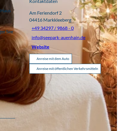
Kontaktdaten
 „Haus
Am Feriendorf 2
04416
Markkleeberg
+49 34297 / 9868 - 0
ger See
info@seepark-auenhain.de
Website
Anreise mit dem Auto
Anreise mit öffentlichen Verkehrsmitteln