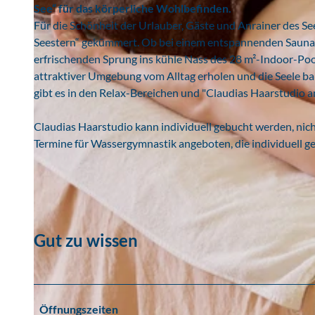
See“ für das körperliche Wohlbefinden.
Für die Schönheit der Urlauber, Gäste und Anrainer des S
Seestern“ gekümmert. Ob bei einem entspannenden Saunag
erfrischenden Sprung ins kühle Nass des 28 m²-Indoor-Pool
attraktiver Umgebung vom Alltag erholen und die Seele b
gibt es in den Relax-Bereichen und "Claudias Haarstudio am
Claudias Haarstudio kann individuell gebucht werden, ni
Termine für Wassergymnastik angeboten, die individuell 
Gut zu wissen
Öffnungszeiten