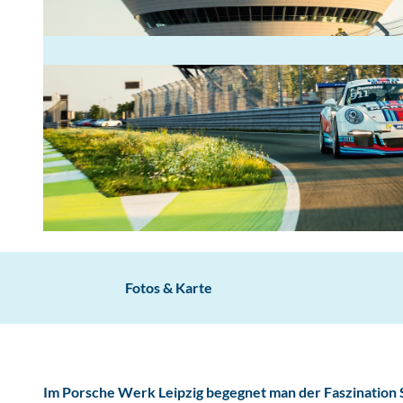
P
o
r
Fotos & Karte
s
c
h
e
Im Porsche Werk Leipzig begegnet man der Faszination S
W