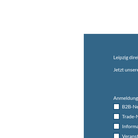
Leipzig dire
Jetzt unser
Anmeldung 
B2B-Ne
Trade-N
Informa
Veranst