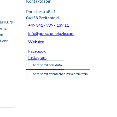
Kontaktdaten
Porschestraße 1
04158
Breitenfeld
er Kurs
+49 341 / 999 - 139 11
enz.
info@porsche-leipzig.com
em
m vor
Website
Facebook
Instagram
Anreise mit dem Auto
Anreise mit öffentlichen Verkehrsmitteln