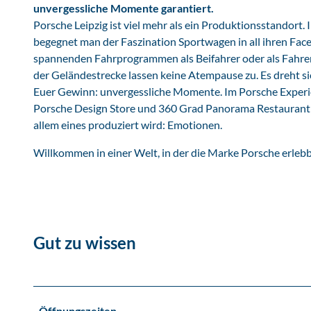
unvergessliche Momente garantiert.
e
Porsche Leipzig ist viel mehr als ein Produktionsstandort.
r
begegnet man der Faszination Sportwagen in all ihren Face
k
spannenden Fahrprogrammen als Beifahrer oder als Fahrer h
L
der Geländestrecke lassen keine Atempause zu. Es dreht si
e
Euer Gewinn: unvergessliche Momente. Im Porsche Experien
i
Porsche Design Store und 360 Grad Panorama Restaurant no
p
allem eines produziert wird: Emotionen.
z
i
Willkommen in einer Welt, in der die Marke Porsche erlebba
g
Gut zu wissen
Öffnungszeiten