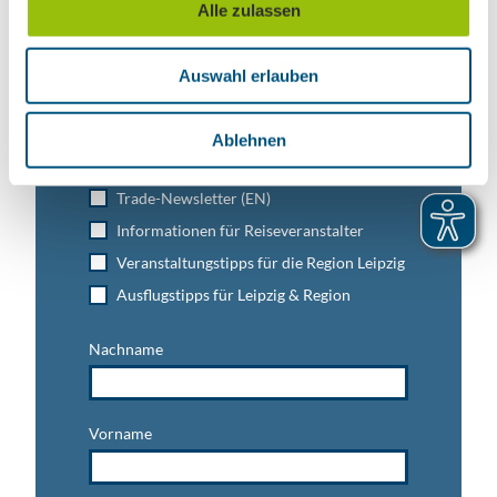
Leipzig direkt ins Postfach
Alle zulassen
s
Jetzt unseren Newsletter abonnieren!
w
Auswahl erlauben
a
h
l
Anmeldung für
Ablehnen
B2B-Newsletter für Tourismuspartner
Trade-Newsletter (EN)
Informationen für Reiseveranstalter
Veranstaltungstipps für die Region Leipzig
Ausflugstipps für Leipzig & Region
Nachname
Vorname