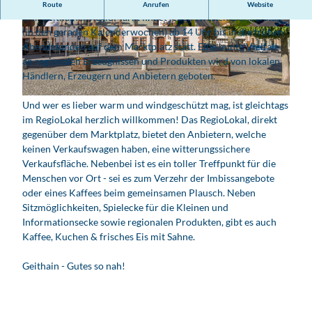
Geithains RegioMarkt: Vielfalt hautnah erleben!
Route
Anrufen
Website
Der Geithainer RegioMarkt findet jeden zweiten Donnerstag
(in den geraden Kalenderwochen) ab 14 Uhr bis in die frühen
© SV Geithain | KI-optimiert
© Luftflug.com |
CC-BY
Abendstunden auf dem Marktplatz statt. Eine bunte Vielfalt
an regionalen Erzeugnissen und Produkten wird von lokalen
Händlern, Erzeugern und Anbietern geboten.
© www.pkfotografie.com, Philipp Kirschner | KI-optimiert |
CC-BY
Und wer es lieber warm und windgeschützt mag, ist gleichtags
im RegioLokal herzlich willkommen! Das RegioLokal, direkt
gegenüber dem Marktplatz, bietet den Anbietern, welche
keinen Verkaufswagen haben, eine witterungssichere
Verkaufsfläche. Nebenbei ist es ein toller Treffpunkt für die
Menschen vor Ort - sei es zum Verzehr der Imbissangebote
oder eines Kaffees beim gemeinsamen Plausch. Neben
Sitzmöglichkeiten, Spielecke für die Kleinen und
Informationsecke sowie regionalen Produkten, gibt es auch
Kaffee, Kuchen & frisches Eis mit Sahne.
Geithain - Gutes so nah!