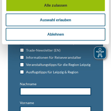
u
Alle zulassen
Leipzig direkt ins Postfach
s
w
Jetzt unseren Newsletter abonnieren!
Auswahl erlauben
a
h
l
Ablehnen
Anmeldung für
B2B-Newsletter für Tourismuspartner
Trade-Newsletter (EN)
Informationen für Reiseveranstalter
Veranstaltungstipps für die Region Leipzig
Ausflugstipps für Leipzig & Region
Nachname
Vorname