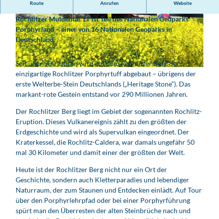
Route
Anrufen
Website
Der Rochlitzer Berg erhebt sich 350 Meter hoch über das
Rochlitzer Muldental. Er ist Teil des Nationalen Geoparks
© Bianka Behrami, Heimat- und Verkehrsverein
© Bianka Behrami, Heimat- und Verkehrsverein
"Rochlitzer Muldental" e.V. |
CC-BY-ND
"Rochlitzer Muldental" e.V. |
CC-BY-ND
Porphyrland – einer von 16 Nationalen Geoparks in
Deutschland.
Seit über 900 Jahren wird auf dem Rochlitzer Berg der
© Gotthard Ladegast, Heimat- und Verkehrsverein "Rochlitzer Muldental" e.V. |
CC-BY-SA
einzigartige Rochlitzer Porphyrtuff abgebaut – übrigens der
erste Welterbe-Stein Deutschlands („Heritage Stone“). Das
markant-rote Gestein entstand vor 290 Millionen Jahren.
Der Rochlitzer Berg liegt im Gebiet der sogenannten Rochlitz-
Eruption. Dieses Vulkanereignis zählt zu den größten der
Erdgeschichte und wird als Supervulkan eingeordnet. Der
Kraterkessel, die Rochlitz-Caldera, war damals ungefähr 50
mal 30 Kilometer und damit einer der größten der Welt.
Heute ist der Rochlitzer Berg nicht nur ein Ort der
Geschichte, sondern auch Kletterparadies und lebendiger
Naturraum, der zum Staunen und Entdecken einlädt. Auf Tour
über den Porphyrlehrpfad oder bei einer Porphyrführung
spürt man den Überresten der alten Steinbrüche nach und