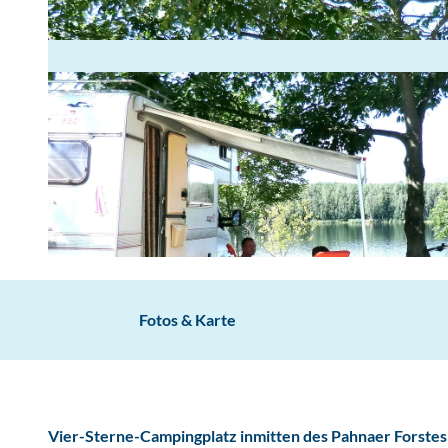
S
e
e
Fotos & Karte
-
C
a
m
Vier-Sterne-Campingplatz inmitten des Pahnaer Forstes d
p