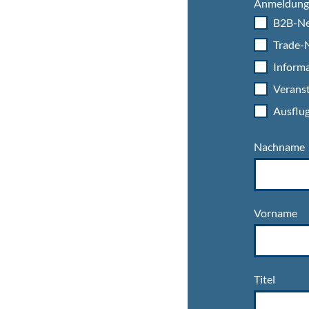
Anmeldung 
B2B-Ne
Trade-N
Informa
Veranst
Ausflug
Nachname
Vorname
Titel