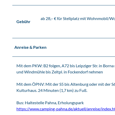
d
e
s
ab 28,– € für Stellplatz mit Wohnmobil/W
E
Gebühr
r
h
o
l
Anreise & Parken
u
n
g
Mit dem PKW: B2 folgen, A72 bis Leipziger Str. in Borna 
s
und Windmühle bis Zeltpl. in Fockendorf nehmen
p
a
Mit dem ÖPNV: Mit der S5 bis Altenburg oder mit der S6 
r
Kulturhaus. 24 Minuten (1,7 km) zu Fuß.
k
P
Bus: Haltestelle Pahna, Erholungspark
a
https://www.camping-pahna.de/aktuell/anreise/index.h
h