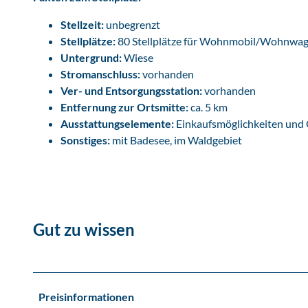
&
Stellzeit:
unbegrenzt
#
Stellplätze:
80 Stellplätze für Wohnmobil/Wohnwage
1
Untergrund:
Wiese
6
Stromanschluss:
vorhanden
9
Ver- und Entsorgungsstation:
vorhanden
;
Entfernung zur Ortsmitte:
ca. 5 km
E
Ausstattungselemente:
Einkaufsmöglichkeiten und
i
Sonstiges:
mit Badesee, im Waldgebiet
g
e
n
b
e
Gut zu wissen
t
r
i
e
b
Preisinformationen