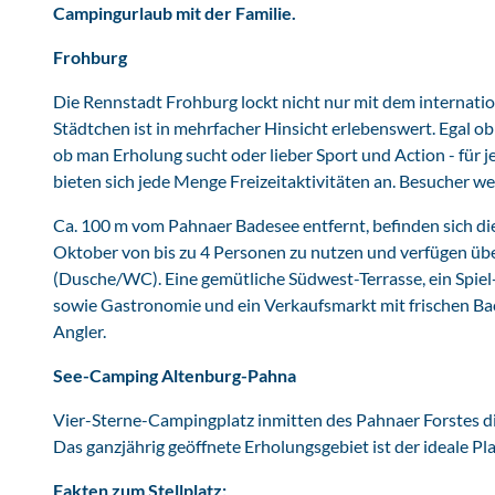
Campingurlaub mit der Familie.
i
n
Frohburg
g
A
Die Rennstadt Frohburg lockt nicht nur mit dem internatio
l
Städtchen ist in mehrfacher Hinsicht erlebenswert. Egal o
t
ob man Erholung sucht oder lieber Sport und Action - für
e
bieten sich jede Menge Freizeitaktivitäten an. Besucher we
n
Ca. 100 m vom Pahnaer Badesee entfernt, befinden sich die l
b
Oktober von bis zu 4 Personen zu nutzen und verfügen üb
u
(Dusche/WC). Eine gemütliche Südwest-Terrasse, ein Spiel-
r
sowie Gastronomie und ein Verkaufsmarkt mit frischen Back
g
Angler.
-
P
See-Camping Altenburg-Pahna
a
h
Vier-Sterne-Campingplatz inmitten des Pahnaer Forstes di
n
Das ganzjährig geöffnete Erholungsgebiet ist der ideale Pl
a
Fakten zum Stellplatz:
(