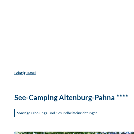
Jetzt
Z
Unterkunftsart
Erwachsene
Kinder
u
m
Entdecken
Erleben
Reisen
I
n
h
a
l
t
Leipzig Travel
See-Camping Altenburg-Pahna ****
Sonstige Erholungs- und Gesundheitseinrichtungen