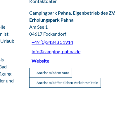
Kontaktdaten
Campingpark Pahna, Eigenbetrieb des ZV,
Erholungspark Pahna
lle
Am See 1
 ist,
04617
Fockendorf
 Urlaub
+49 (0)34343 51914
info@camping-pahna.de
is
Website
 Bad
Anreise mit dem Auto
fügung
ler und
Anreise mit öffentlichen Verkehrsmitteln