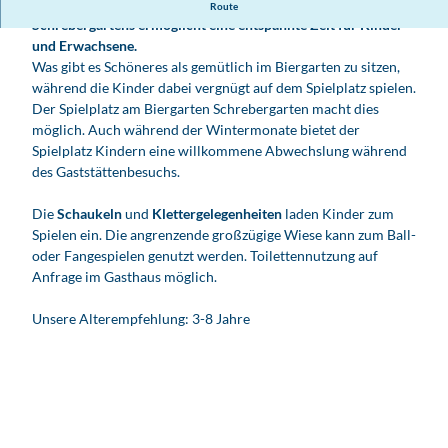
Der Spielplatz direkt am Biergarten inmitten des historischen
Route
Schrebergartens ermöglicht eine entspannte Zeit für Kinder
und Erwachsene.
Was gibt es Schöneres als gemütlich im Biergarten zu sitzen,
während die Kinder dabei vergnügt auf dem Spielplatz spielen.
Der Spielplatz am Biergarten Schrebergarten macht dies
möglich. Auch während der Wintermonate bietet der
Spielplatz Kindern eine willkommene Abwechslung während
des Gaststättenbesuchs.
Die
Schaukeln
und
Klettergelegenheiten
laden Kinder zum
Spielen ein. Die angrenzende großzügige Wiese kann zum Ball-
oder Fangespielen genutzt werden. Toilettennutzung auf
Anfrage im Gasthaus möglich.
Unsere Alterempfehlung: 3-8 Jahre