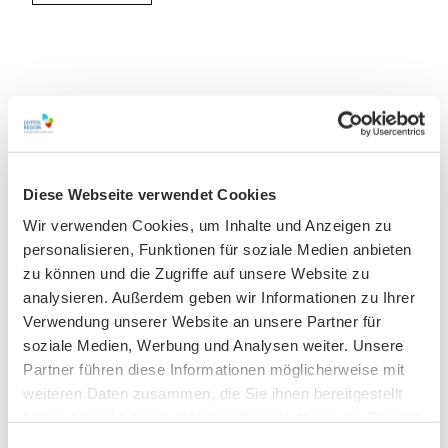
In der Nähe
Auf der Karte anschauen
Veranstaltung
Diese Webseite verwendet Cookies
Wir verwenden Cookies, um Inhalte und Anzeigen zu
Sehenswertes
personalisieren, Funktionen für soziale Medien anbieten
zu können und die Zugriffe auf unsere Website zu
analysieren. Außerdem geben wir Informationen zu Ihrer
Touren
Verwendung unserer Website an unsere Partner für
soziale Medien, Werbung und Analysen weiter. Unsere
Partner führen diese Informationen möglicherweise mit
Kontaktdaten
weiteren Daten zusammen, die Sie ihnen bereitgestellt
haben oder die sie im Rahmen Ihrer Nutzung der Dienste
Aachener Straße
gesammelt haben.
04109
Leipzig
E