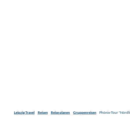
Leipzig Travel
Reisen
Reise planen
Gruppenreisen
Phönix-Tour "Nördli