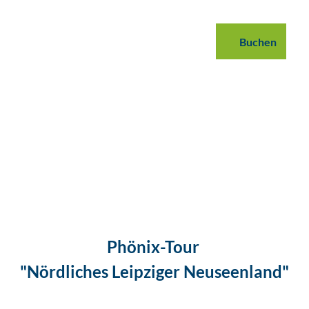
 buchen
B2B
Podcast
Blog
Buchen
Suche
Phönix-Tour
"Nördliches Leipziger Neuseenland"