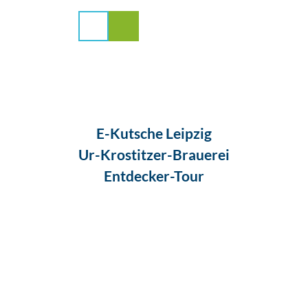
stadt Leipzig
Z
u
Suche
Menü
m
I
n
h
a
l
t
E-Kutsche Leipzig
Ur-Krostitzer-Brauerei
Entdecker-Tour