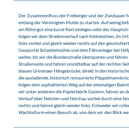
Der Zusammenfluss der Freiberger und der Zwickauer Mu
entlang der Vereinigten Mulde zu starten. Auf wenig be
am Rittergut eine kurze Rast einlegen oder der Haupts
folgen wir dem Straßenverlauf nach Kleinbothen, im Ort 
links vorbei und gleich wieder rechts auf den geschott
Geoportal Schaddelmühle und dem Fähranleger bei Höfg
weiter, bis wir die Bundesstraße überqueren und fahre
Straßenseite und fahren unmittelbar auf der rechten Seit
blauen Grimmaer Hängebrücke, direkt in den historisch
die ausladende, historisch restaurierte Pöppelmannbrück
folgen dem asphaltierten Weg auf der ehemaligen Bahn
wir unter anderem die Papierfabrik Golzern, fahren an 
Verlauf über Neichen und Nerchau vorbei durch eine fan
rechts und fahren gleich wieder links. Entweder wir rol
Wachtelturm einen Besuch ab, von dem wir den Blick we