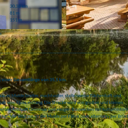
30,38 km
81 m
151 m
© Jana Mänz, Erlebnishotel "Zur Schiffsmühle"
h
it einer Gesamtlänge von 35,5 km.
kauer Mulde breiter, machtvoller, stellenweise flächenhaft und
nab vom Fluss entlang. Die Strecke wird von großen und kleinen
swerten Altstadt Grimmas und einigen Bauwerken mit kulturhistori
ägt. Vor Wurzen ist die Mulde per Fähre oder alternativ per Brüc