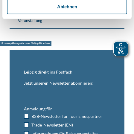
l
Ablehnen
Veranstaltung
© www.pkfotografie.com, Philipp Kirschner
Leipzig direkt ins Postfach
Jetzt unseren Newsletter abonnieren!
Anmeldung für
B2B-Newsletter für Tourismuspartner
Trade-Newsletter (EN)
Informationen für Reiseveranstalter