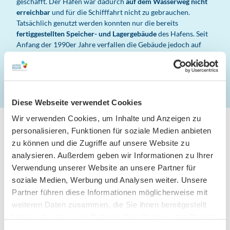
geschafft. Der Hafen war dadurch
auf dem Wasserweg nicht
erreichbar
und für die Schifffahrt nicht zu gebrauchen.
Tatsächlich genutzt werden konnten nur die bereits
fertiggestellten Speicher- und Lagergebäude
des Hafens. Seit
Anfang der 1990er Jahre verfallen die Gebäude jedoch auf
dem fast 40 Hektar großen Gelände.
Diese Webseite verwendet Cookies
Wir verwenden Cookies, um Inhalte und Anzeigen zu
personalisieren, Funktionen für soziale Medien anbieten
zu können und die Zugriffe auf unsere Website zu
analysieren. Außerdem geben wir Informationen zu Ihrer
Verwendung unserer Website an unsere Partner für
soziale Medien, Werbung und Analysen weiter. Unsere
Partner führen diese Informationen möglicherweise mit
© www.pkfotografie.co
m, Philipp Kirschner
weiteren Daten zusammen, die Sie ihnen bereitgestellt
Leipzig Travel
haben oder die sie im Rahmen Ihrer Nutzung der Dienste
27. Mai 2019
gesammelt haben.