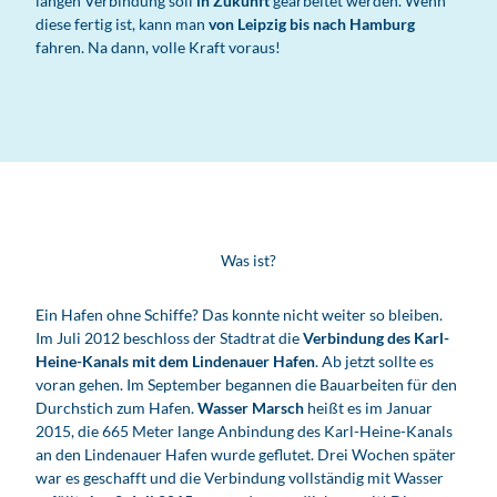
langen Verbindung soll
in Zukunft
gearbeitet werden. Wenn
diese fertig ist, kann man
von Leipzig bis nach Hamburg
fahren. Na dann, volle Kraft voraus!
Was ist?
Ein Hafen ohne Schiffe? Das konnte nicht weiter so bleiben.
Im Juli 2012 beschloss der Stadtrat die
Verbindung des Karl-
Heine-Kanals mit dem Lindenauer Hafen
. Ab jetzt sollte es
voran gehen. Im September begannen die Bauarbeiten für den
Durchstich zum Hafen.
Wasser Marsch
heißt es im Januar
2015, die 665 Meter lange Anbindung des Karl-Heine-Kanals
an den Lindenauer Hafen wurde geflutet. Drei Wochen später
war es geschafft und die Verbindung vollständig mit Wasser