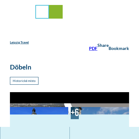
 servis
T
o
Search
Menu
c
o
n
t
e
Leipzig Travel
Share
PDF
Bookmark
n
t
Döbeln
Historické místo