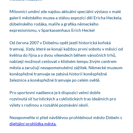
e
Milovníci umění zde najdou aktuální speciální výstavy v malé
a
galerii městského muzea a stálou expozici děl Ericha Heckela,
k
döbelnského rodáka, malíře a grafika německého
o
expresionismu, v Sparkassenhaus Erich Heckel
n
ě
Od června 2007 v Döbelnu opět jezdí historická koňská
s
tramvaj. Jízdy, které se konají každou první sobotu v měsíci od
p
května do října a o dvou víkendech během vánočních trhů,
ř
nabízejí možnost cestovat v klidném tempu živým centrem
e
města a zaručují nezapomenutelný zážitek. Německé muzeum
ž
koněspřežné tramvaje se zabývá historií koněspřežné
n
železnice a koněspřežné tramvaje po celém světě.
á
ž
Pro sportovní nadšence je k dispozici velmi dobře
e
rozvinutá síť turistických a cyklistických tras ideálních pro
l
výlety s rodinou a rozsáhlé poznávání okolí.
e
z
Nezapomeňte si před návštěvou prohlédnout město Döbeln s
n
digitální prohlídka města.
i
c