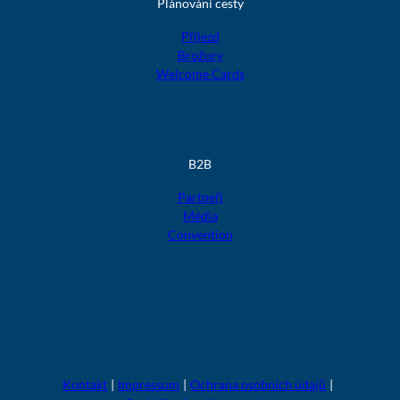
Plánování cesty
Příjezd
Brožury
Welcome Cards
B2B
Partneři
Média
Convention
F
F
F
F
F
o
o
o
o
o
l
l
l
l
l
g
g
g
g
g
t
t
t
t
t
Kontakt
Impressum
Ochrana osobních údajů
u
u
u
u
u