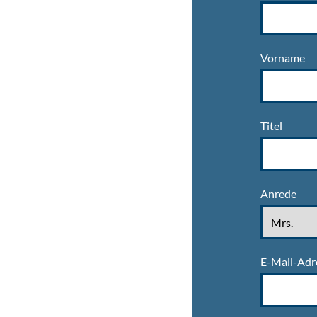
Vorname
Titel
Anrede
E-Mail-Adr