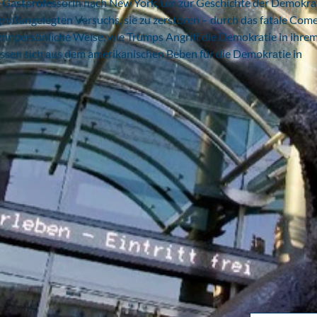
ls Gastprofessorin nach New York, um zur Geschichte der Demokra
großangelegten Versuchs, sie zu zerstören – durch das fatale Com
hr persönliche Weise, wie Trumps Angriff die Demokratie in ihre
assen sich aus dem amerikanischen Beben für die Demokratie in