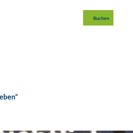
 buchen
B2B
Podcast
Blog
Buchen
Suche
Beben“