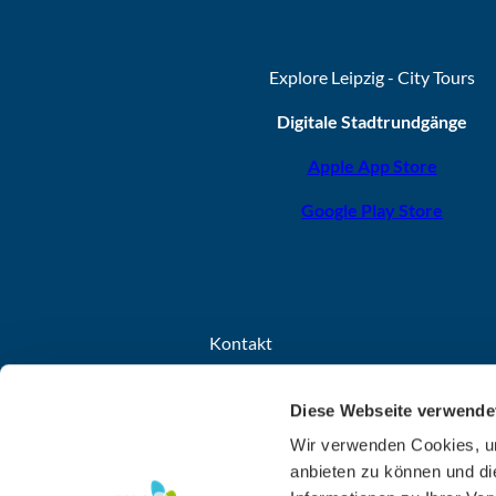
Explore Leipzig - City Tours
Digitale Stadtrundgänge
Apple App Store
Google Play Store
Kontakt
Leipzig Tourismus und Marketing GmbH
Diese Webseite verwende
Grimmaischer Steinweg 8
04103 Leipzig
Wir verwenden Cookies, um
anbieten zu können und di
+49 341 7104-260