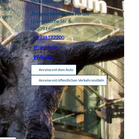
tie zu
Veranstaltungsort
eback
Zeitgeschichtliches Forum
m Kern
Grimmaische Str. 6
04109
Leipzig
+4934122200
zfl@hdg.de
Website
Anreise mit dem Auto
Anreise mit öffentlichen Verkehrsmitteln