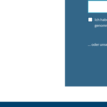
Ich hab
genom
… oder uns