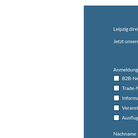
Leipzig dire
Jetzt unser
Anmeldung 
B2B-Ne
Trade-N
Informa
Veranst
Ausflug
Nachname