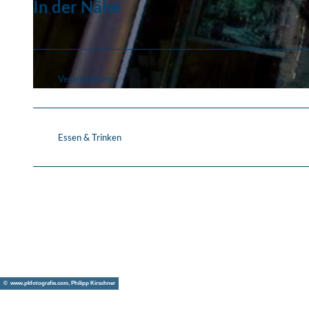
In der Nähe
© leipzig-im.de
Veranstaltung
© Punktum / Kober
Essen & Trinken
© www.pkfotografie.com, Philipp Kirschner