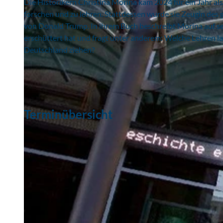
Die Historikern Christina Morina kam 2024 für ein Jahr a
forschen und zu lehren. Stattdessen wurde sie Zeugin des 
von Donald Trump. In ihrem Buch beschreibt Morina auf se
erschüttert hat und fragt unter anderem: Welche Lehren l
Deutschland ziehen?
Terminübersicht