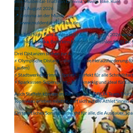
eins Muldental-Triathlon Grimma – Swim. Bike. Run!
📅 23. August 2026
📍 Grimma an der Mulde
🔗 www.muldental-triathlon.de
Alle Triathlon-Fans aufgepasst! Am 23. August 2026 verw
Triathlon-Mekka. Beim eins Muldental-Triathlon heißt es:
Drei Distanzen stehen zur Auswahl:
⚡ Olympische Distanz – die ultimative Herausforderung f
Laufen)
⚡ Stadtwerke-Grimma-Sprint – perfekt für alle Schnellstar
⚡ Sparkassen-Supersprint – kurz, knackig und ideal für Ein
Auch Staffeln können im Rahmen des VEOLIA Team-Triathlo
Topniveau erleben möchte, darf sich auf die Athlet*innen d
Ein sportliches Sommerhighlight für alle, die Ausdauer, S