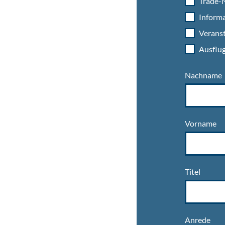
Trade-N
Informa
Veranst
Ausflug
Nachname
Vorname
Titel
Anrede