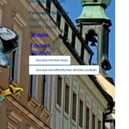
Veranstaltungsort
Parkplatz Floßplatz
Floßplatz 1
04668
Leipzig
 echtes
Website
Facebook
Instagram
 10 km
Anreise mit dem Auto
Anreise mit öffentlichen Verkehrsmitteln
auf