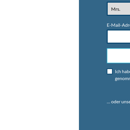
E-Mail-Adr
Ich hab
genom
… oder uns