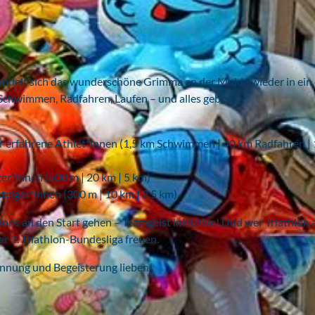
andelt sich das wunderschöne Grimma an der Mulde wieder in ein
 Schwimmen, Radfahren, Laufen – und alles geben!
ür erfahrene Athlet*innen (1,5 km Schwimmen | 40 km Radfahren |
ter*innen (500 m | 20 km | 5 km)
steiger*innen (300 m | 10 km | 2,5 km)
ns an den Start gehen – Teamgeist inklusive! Und wer Triathlon 
er 2. Triathlon-Bundesliga freuen.
pannung und Begeisterung lieben!