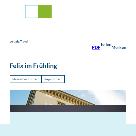
stadt Leipzig
Z
u
Suche
Menü
m
I
n
h
a
Leipzig Travel
Teilen
PDF
Merken
l
t
Felix im Frühling
klassisches Konzert
Pop-Konzert