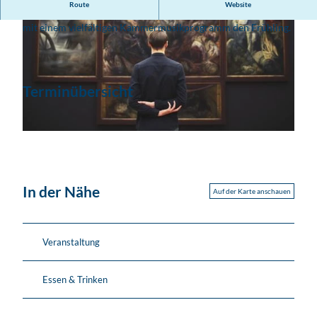
Route
Website
Das Mendelssohn-Haus begrüßt am letzten Mai-Wochenende
mit einem vielfältigen Kammermusikprogramm den Frühling.
Terminübersicht
© Andreas Schmidt
© unsplash.com_Igor Miske
In der Nähe
Auf der Karte anschauen
Veranstaltung
Essen & Trinken