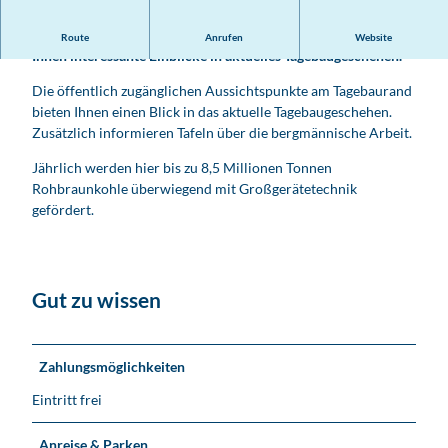
a
g
Der Tagebau befindet sich im Leipziger Südraum und bietet
Route
Anrufen
Website
e
Ihnen interessante Einblicke in aktuelles Tagebaugeschehen.
b
a
Die öffentlich zugänglichen Aussichtspunkte am Tagebaurand
u
bieten Ihnen einen Blick in das aktuelle Tagebaugeschehen.
S
Zusätzlich informieren Tafeln über die bergmännische Arbeit.
c
Jährlich werden hier bis zu 8,5 Millionen Tonnen
h
Rohbraunkohle überwiegend mit Großgerätetechnik
l
gefördert.
e
e
n
h
Gut zu wissen
a
i
n
Zahlungsmöglichkeiten
Eintritt frei
Anreise & Parken