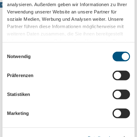
analysieren. Außerdem geben wir Informationen zu Ihrer
© www.pkfotografie.com, Philipp Kirschner
Verwendung unserer Website an unsere Partner für
soziale Medien, Werbung und Analysen weiter. Unsere
Partner führen diese Informationen möglicherweise mit
weiteren Daten zusammen, die Sie ihnen bereitgestellt
Leipzig direkt ins Postfach
haben oder die sie im Rahmen Ihrer Nutzung der Dienste
Jetzt unseren Newsletter abonnieren!
gesammelt haben.
E
Notwendig
i
n
Anmeldung für
w
Präferenzen
B2B-Newsletter für Tourismuspartner
i
l
Trade-Newsletter (EN)
l
Statistiken
Informationen für Reiseveranstalter
i
Veranstaltungstipps für die Region Leipzig
g
Marketing
Ausflugstipps für Leipzig & Region
u
n
Nachname
g