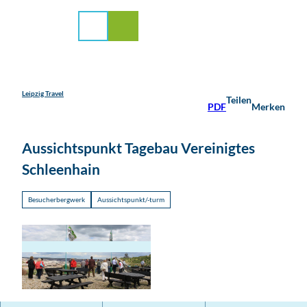
stadt Leipzig
Z
u
Suche
Menü
m
I
n
h
a
Leipzig Travel
Teilen
PDF
Merken
l
t
Aussichtspunkt Tagebau Vereinigtes
Schleenhain
Besucherbergwerk
Aussichtspunkt/-turm
T