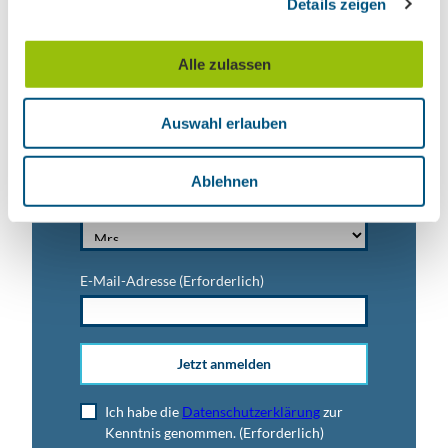
Details zeigen
s
a
u
Vorname
Alle zulassen
s
w
Auswahl erlauben
a
Titel
h
l
Ablehnen
Anrede
E-Mail-Adresse
(Erforderlich)
Jetzt anmelden
Ich habe die
Datenschutzerklärung
zur
Kenntnis genommen.
(Erforderlich)