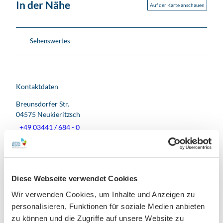
In der Nähe
Auf der Karte anschauen
Sehenswertes
Kontaktdaten
Breunsdorfer Str.
04575
Neukieritzsch
+49 03441 / 684 - 0
info@mibrag.de
Website
Anreise mit dem Auto
Diese Webseite verwendet Cookies
Anreise mit öffentlichen Verkehrsmitteln
Wir verwenden Cookies, um Inhalte und Anzeigen zu
personalisieren, Funktionen für soziale Medien anbieten
zu können und die Zugriffe auf unsere Website zu