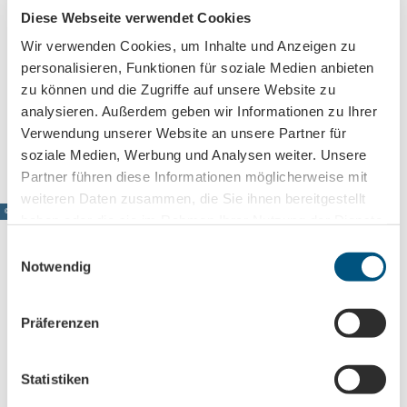
i
p
Diese Webseite verwendet Cookies
+49 341 9612443
g
z
Wir verwenden Cookies, um Inhalte und Anzeigen zu
mail@runde-ecke-leipzig.de
i
personalisieren, Funktionen für soziale Medien anbieten
g
Website
zu können und die Zugriffe auf unsere Website zu
analysieren. Außerdem geben wir Informationen zu Ihrer
Anreise mit dem Auto
Verwendung unserer Website an unsere Partner für
Anreise mit öffentlichen Verkehrsmitteln
soziale Medien, Werbung und Analysen weiter. Unsere
Partner führen diese Informationen möglicherweise mit
weiteren Daten zusammen, die Sie ihnen bereitgestellt
© www.pkfotografie.com, Philipp Kirschner
haben oder die sie im Rahmen Ihrer Nutzung der Dienste
gesammelt haben.
E
Notwendig
i
n
Leipzig direkt ins Postfach
w
Präferenzen
Jetzt unseren Newsletter abonnieren!
i
l
l
Statistiken
i