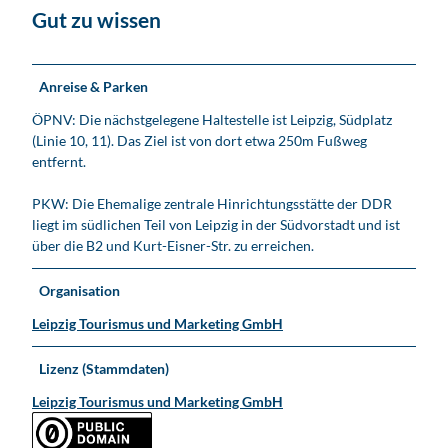
i
n
Gut zu wissen
c
r
h
i
t
c
Anreise & Parken
u
h
n
t
ÖPNV: Die nächstgelegene Haltestelle ist Leipzig, Südplatz
g
u
(Linie 10, 11). Das Ziel ist von dort etwa 250m Fußweg
s
n
entfernt.
s
g
t
s
PKW: Die Ehemalige zentrale Hinrichtungsstätte der DDR
&
s
liegt im südlichen Teil von Leipzig in der Südvorstadt und ist
#
t
über die B2 und Kurt-Eisner-Str. zu erreichen.
2
&
2
#
Organisation
8
2
;
Leipzig Tourismus und Marketing GmbH
2
t
8
t
;
Lizenz (Stammdaten)
e
t
Leipzig Tourismus und Marketing GmbH
d
t
e
e
r