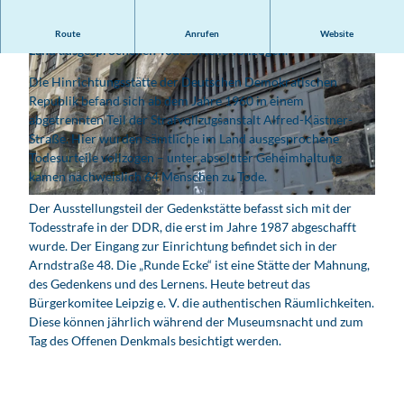
In der ehemaligen Hinrichtungsstätte der DDR wurden alle im
Route
Anrufen
Website
Land ausgesprochenen Todesurteile vollzogen.
Die Hinrichtungsstätte der Deutschen Demokratischen
Republik befand sich ab dem Jahre 1960 in einem
abgetrennten Teil der Strafvollzugsanstalt Alfred-Kästner-
Straße. Hier wurden sämtliche im Land ausgesprochene
Todesurteile vollzogen – unter absoluter Geheimhaltung
E
kamen nachweislich 64 Menschen zu Tode.
h
e
E
Der Ausstellungsteil der Gedenkstätte befasst sich mit der
m
h
Todesstrafe in der DDR, die erst im Jahre 1987 abgeschafft
a
e
wurde. Der Eingang zur Einrichtung befindet sich in der
l
m
Arndstraße 48. Die „Runde Ecke“ ist eine Stätte der Mahnung,
i
a
des Gedenkens und des Lernens. Heute betreut das
g
l
Bürgerkomitee Leipzig e. V. die authentischen Räumlichkeiten.
e
i
Diese können jährlich während der Museumsnacht und zum
H
g
Tag des Offenen Denkmals besichtigt werden.
i
e
n
H
r
i