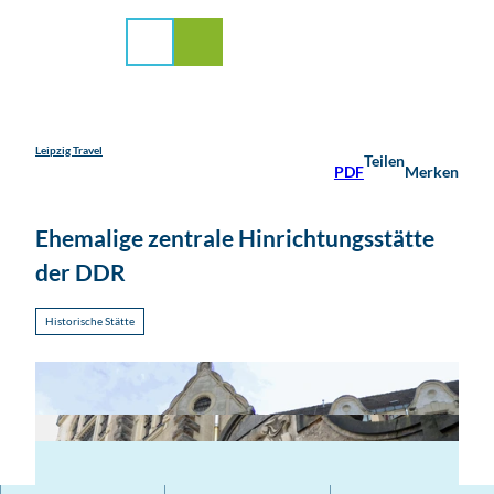
stadt Leipzig
Z
u
Suche
Menü
m
I
n
h
a
Leipzig Travel
Teilen
PDF
Merken
l
t
Ehemalige zentrale Hinrichtungsstätte
der DDR
Historische Stätte