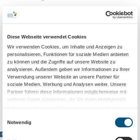
Sehenswertes
Diese Webseite verwendet Cookies
Kontaktdaten
Wir verwenden Cookies, um Inhalte und Anzeigen zu
personalisieren, Funktionen für soziale Medien anbieten
Georg-Schumann-Straße 145
04155
Leipzig
zu können und die Zugriffe auf unsere Website zu
analysieren. Außerdem geben wir Informationen zu Ihrer
+49 176 / 5792036 - 9
Verwendung unserer Website an unsere Partner für
hello@fischunddose.de
soziale Medien, Werbung und Analysen weiter. Unsere
Website
Partner führen diese Informationen möglicherweise mit
weiteren Daten zusammen, die Sie ihnen bereitgestellt
Anreise mit dem Auto
haben oder die sie im Rahmen Ihrer Nutzung der Dienste
Anreise mit öffentlichen Verkehrsmitteln
gesammelt haben.
E
Notwendig
i
n
© www.pkfotografie.com, Philipp Kirschner
w