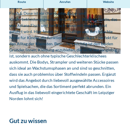
Nachhaltige Kindermode, die mitwächst – bei Fisch & Dose in
Route
Anrufen
Website
Leipzig
Fisch & Dose ist ein charmantes Baby- und
Kinderbekleidungsgeschäft im Leipziger Stadtteil Gohlis, das
von Juliane Fisch und Jan Fisch-Dose mit viel Herzblut
geführt wird. Hier findet ihr nachhaltige und durchdachte
Mode für Kinder, die funktional und bequem ist – perfekt für
© www.timhard.com, Tim Hard Media für ELODIS | KI-optimiert |
CC-BY
den Alltag der Kleinsten. Besonders wichtig ist den beiden
Gründer/innen, Kleidung anzubieten, die nicht nur langlebig
ist, sondern auch ohne typische Geschlechterklischees
© www.timhard.com, Tim Hard Media für ELODIS | KI-optimiert |
CC-BY
auskommt. Die Bodys, Strampler und weiteren Stücke passen
sich ideal an Wachstumsphasen an und sind so geschnitten,
dass sie auch problemlos über Stoffwindeln passen. Ergänzt
wird das Angebot durch liebevoll ausgewählte Accessoires
und Spielsachen, die das Sortiment perfekt abrunden. Ein
Ausflug in das liebevoll eingerichtete Geschäft im Leipziger
Norden lohnt sich!
Gut zu wissen