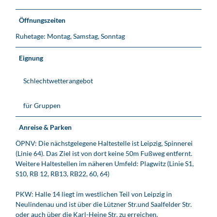
i
s
i
-
p
L
Öffnungszeiten
K
i
e
Ruhetage: Montag, Samstag, Sonntag
u
n
i
n
n
p
s
Eignung
e
z
t
r
i
r
Schlechtwetterangebot
e
g
&
i
#
-
für Gruppen
2
K
2
u
Anreise & Parken
8
n
;
s
ÖPNV: Die nächstgelegene Haltestelle ist Leipzig, Spinnerei
u
t
(Linie 64). Das Ziel ist von dort keine 50m Fußweg entfernt.
m
r
Weitere Haltestellen im näheren Umfeld: Plagwitz (Linie S1,
e
&
S10, RB 12, RB13, RB22, 60, 64)
i
#
n
2
PKW: Halle 14 liegt im westlichen Teil von Leipzig in
L
2
Neulindenau und ist über die Lützner Str.und Saalfelder Str.
e
8
oder auch über die Karl-Heine Str. zu erreichen.