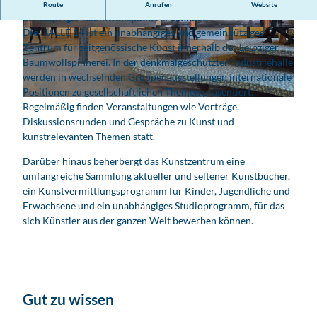
Die HALLE 14 ist ein gemeinnütziger Kunstraum, der sich in in
Route
Anrufen
Website
der Leipziger Baumwollspinnerei befindet.
Die HALLE 14 ist ein unabhängiges und gemeinnütziges
H
H
Zentrum für zeitgenössische Kunst innerhalb der Leipziger
a
a
Baumwollspinnerei. In der denkmalgeschützten Industriehalle
l
l
werden in wechselnden Gruppenausstellungen internationale
l
l
Positionen zu gesellschaftlichen Themen präsentiert.
e
e
H
Regelmäßig finden Veranstaltungen wie Vorträge,
1
1
a
Diskussionsrunden und Gespräche zu Kunst und
4
4
l
kunstrelevanten Themen statt.
i
i
l
n
n
Darüber hinaus beherbergt das Kunstzentrum eine
e
d
d
umfangreiche Sammlung aktueller und seltener Kunstbücher,
1
e
e
ein Kunstvermittlungsprogramm für Kinder, Jugendliche und
4
r
r
Erwachsene und ein unabhängiges Studioprogramm, für das
S
B
S
sich Künstler aus der ganzen Welt bewerben können.
p
a
p
i
u
i
n
m
n
n
w
n
e
o
e
Gut zu wissen
r
l
r
e
l
e