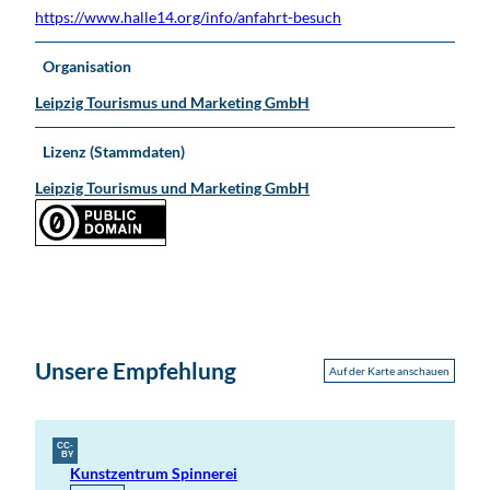
i
;
https://www.halle14.org/info/anfahrt-besuch
p
u
z
m
Organisation
i
e
g
Leipzig Tourismus und Marketing GmbH
i
n
Lizenz (Stammdaten)
L
e
Leipzig Tourismus und Marketing GmbH
i
p
z
i
g
Unsere Empfehlung
Auf der Karte anschauen
CC-
BY
Kunstzentrum Spinnerei