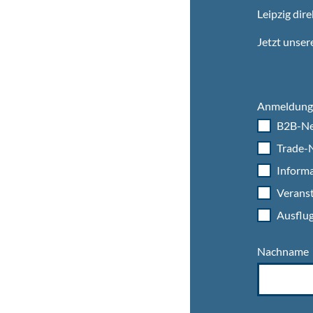
Leipzig dire
Jetzt unser
Anmeldung 
B2B-Ne
Trade-N
Informa
Veranst
Ausflug
Nachname