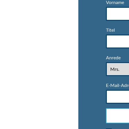
Vorname
Titel
Anrede
E-Mail-Adr