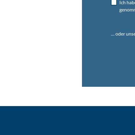
Ich hab
genom
… oder uns