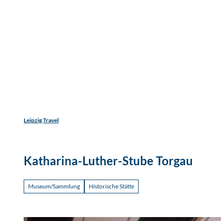
Jetzt
Z
Unterkunftsart
Erwachsene
Kinder
u
m
Entdecken
Erleben
Reisen
I
n
h
a
l
t
Leipzig Travel
Katharina-Luther-Stube Torgau
Museum/Sammlung
Historische Stätte