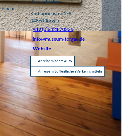
Kontaktdaten
 Flucht
Katharinenstraße 8
04860
Torgau
+49 (0)3421 70336
info@museum-torgau.de
Website
Anreise mit dem Auto
Anreise mit öffentlichen Verkehrsmitteln