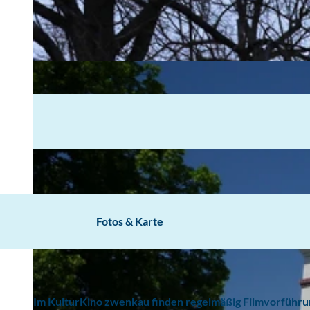
Fotos & Karte
Im KulturKino zwenkau finden regelmäßig Filmvorführun