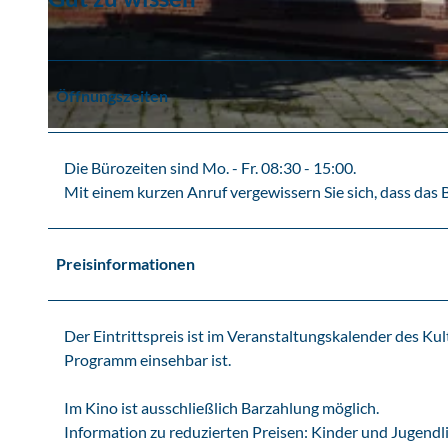
K
u
l
Öffnungszeiten
t
u
Z
r
w
Die Bürozeiten sind Mo. - Fr. 08:30 - 15:00.
k
e
Mit einem kurzen Anruf vergewissern Sie sich, dass das B
i
n
n
k
o
a
Preisinformationen
Z
u
w
K
e
u
Der Eintrittspreis ist im Veranstaltungskalender des K
n
l
Programm einsehbar ist.
k
t
a
u
Im Kino ist ausschließlich Barzahlung möglich.
u
r
Information zu reduzierten Preisen: Kinder und Jugendl