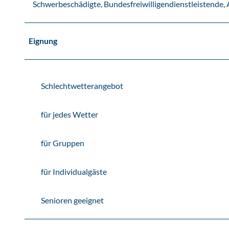
k
Schwerbeschädigte, Bundesfreiwilligendienstleistende
i
n
o
Eignung
Schlechtwetterangebot
für jedes Wetter
für Gruppen
für Individualgäste
Senioren geeignet