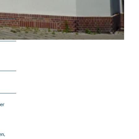
er
en,