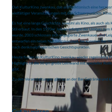
Das KulturKino zwenkau, das architektonisch eine herausr
vielfältiger Veranstaltungen mit den Schwerpunkten: Kino
Es hat eine lange Geschichte, sowohl als Kino, als auch al
Stil erbaut. In den 1970er Jahren erfolgte der Umbau zum 
wurde. 2003 schlossen sich engagierte Zwenkauer und Leipz
entwarfen ein neues Nutzungskonzept. Sie konnten das Ha
nach denkmalpflegerischen Gesichtspunkten.
Heute finden im KulturKino zwenkau wieder regelmäßig F
Highlight ist die 50 qm große Leinwand mit spezieller Roll
gibt.
Zu den Veranstaltungen gibt es an der Bar Getränke und kl
Gut zu wissen