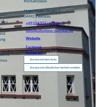
Kontaktdaten
Hugo-Haase-Straße 9
04442
Zwenkau
 Decó
+49 034203 / 62316 - 0
en
info@kulturkino-zwenkau.de
 und
Website
rung
Facebook
Instagram
nderes
Anreise mit dem Auto
Kinos
Anreise mit öffentlichen Verkehrsmitteln