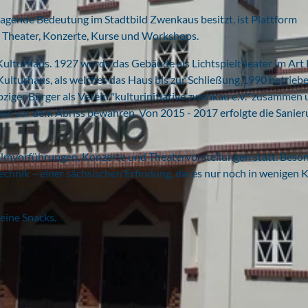
agende Bedeutung im Stadtbild Zwenkaus besitzt, ist Plattform
, Theater, Konzerte, Kurse und Workshops.
s Kulturhaus. 1927 wurde das Gebäude als Lichtspieltheater im Art
Kulturhaus, als welches das Haus bis zur Schließung 1990 betrieb
iger Bürger als Verein "kulturinitiative zwenkau e.V." zusammen
us vor dem Abriss bewahren. Von 2015 - 2017 erfolgte die Sanie
ilmvorführungen, Konzerte und Theatervorstellungen statt. Beso
technik – einer sächsischen Erfindung, die es nur noch in wenigen 
eine Snacks.