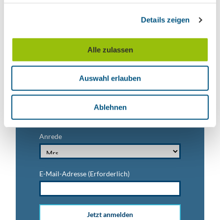
Ausflugstipps für Leipzig & Region
g
Details zeigen
s
Nachname
a
u
Alle zulassen
s
Vorname
w
Auswahl erlauben
a
h
Titel
l
Ablehnen
Anrede
E-Mail-Adresse
(Erforderlich)
Jetzt anmelden