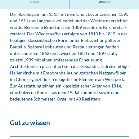
Die Marienkirche in Roßwein ist eine spätgotische
Route
Website
Hallenkirche.
Der Bau begann um 1513 mit dem Chor, bevor zwischen 1595
und 1611 das Langhaus vollendet und der Westturm errichtet
wurde. Bei einem Brand im Jahr 1809 wurde die Kirche stark
zerstört. Der Wiederaufbau erfolgte von 1810 bis 1815 in der
heutigen klassizistischen Form unter Einbeziehung älterer
Bauteile. Spätere Umbauten und Restaurierungen fanden
unter anderem 1862 und zwischen 1884 und 1897 statt,
zuletzt 1939 mit einer umfassenden Erneuerung.
Architektonisch präsentiert sich das Gebäude als dreischiffige
Hallenkirche mit Emporenhalle und gotischen Netzgewölben
im Chor, ergänzt durch neugotische Elemente am Westportal.
Zur Ausstattung zählen ein klassizistischer Altar von 1814,
eine hölzerne Kanzel aus dem 19. Jahrhundert sowie eine
bedeutende Schmeisser-Orgel mit 43 Registern.
Gut zu wissen