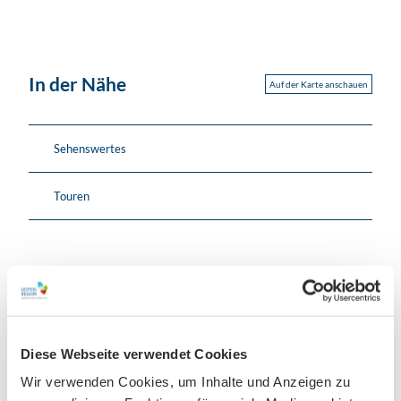
In der Nähe
Auf der Karte anschauen
Sehenswertes
Touren
Kontaktdaten
An der Kirche 9
04741
Roßwein
Website
Diese Webseite verwendet Cookies
Wir verwenden Cookies, um Inhalte und Anzeigen zu
Anreise mit dem Auto