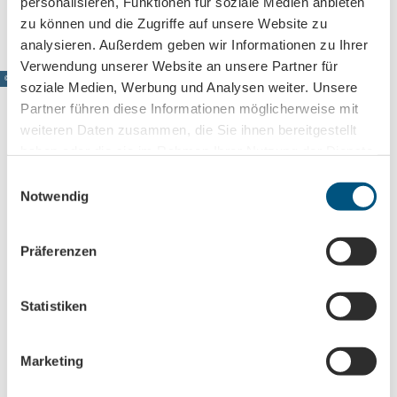
personalisieren, Funktionen für soziale Medien anbieten
Anreise mit öffentlichen Verkehrsmitteln
zu können und die Zugriffe auf unsere Website zu
analysieren. Außerdem geben wir Informationen zu Ihrer
Verwendung unserer Website an unsere Partner für
© www.pkfotografie.com, Philipp Kirschner
soziale Medien, Werbung und Analysen weiter. Unsere
Partner führen diese Informationen möglicherweise mit
weiteren Daten zusammen, die Sie ihnen bereitgestellt
haben oder die sie im Rahmen Ihrer Nutzung der Dienste
Leipzig direkt ins Postfach
gesammelt haben.
E
Notwendig
Jetzt unseren Newsletter abonnieren!
i
n
w
Präferenzen
i
Anmeldung für
l
B2B-Newsletter für Tourismuspartner
l
Statistiken
Trade-Newsletter (EN)
i
Informationen für Reiseveranstalter
g
Marketing
u
Veranstaltungstipps für die Region Leipzig
n