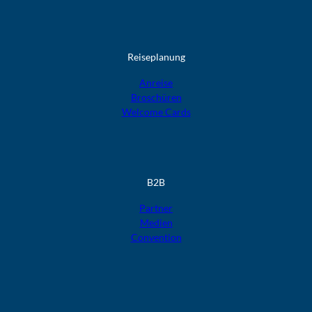
Reiseplanung
Anreise
Broschüren
Welcome Cards​​​​​​​
B2B
Partner
Medien
Convention
F
F
F
F
F
o
o
o
o
o